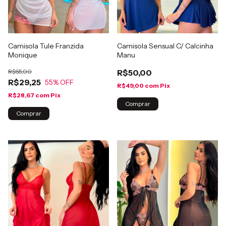
Camisola Tule Franzida
Camisola Sensual C/ Calcinha
Monique
Manu
R$65,00
R$50,00
R$29,25
55
% OFF
R$49,00
com
Pix
R$28,67
com
Pix
Comprar
Comprar