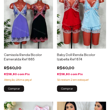
Camisola Renda Bicolor
Baby Doll Renda Bicolor
Esmeralda Ref 885
Izabella Ref 874
R$60,00
R$60,00
R$58,80
com
Pix
R$58,80
com
Pix
Atenção, última peça!
Só restam
2
em estoque!
Comprar
Comprar