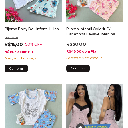
Pijama Baby Doll Infantil Lilica
Pijama Infantil Colorir C/
Canetinha Lavável Menina
R$30,00
R$50,00
R$15,00
50
% OFF
R$49,00
com
Pix
R$14,70
com
Pix
Só restam
2
em estoque!
Atenção, última peça!
Comprar
Comprar