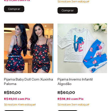
Só restam
3
em estoque!
Comprar
Comprar
Pijama Baby Doll Com Xuxinha
Pijama Inverno Infantil
Paloma
Algodão
R$50,00
R$60,00
R$49,00
com
Pix
R$58,80
com
Pix
Só restam
4
em estoque!
Só restam
3
em estoque!