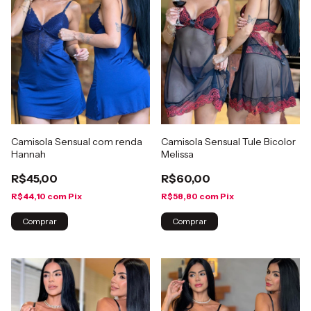
Camisola Sensual com renda
Camisola Sensual Tule Bicolor
Hannah
Melissa
R$45,00
R$60,00
R$44,10
com
Pix
R$58,80
com
Pix
Comprar
Comprar