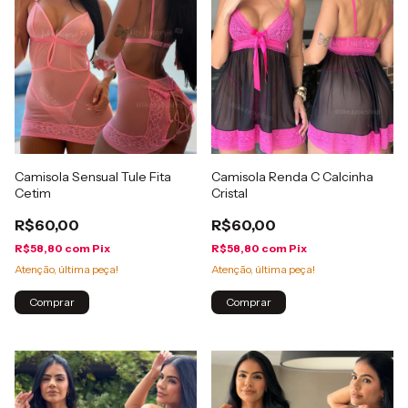
Camisola Sensual Tule Fita
Camisola Renda C Calcinha
Cetim
Cristal
R$60,00
R$60,00
R$58,80
com
Pix
R$58,80
com
Pix
Atenção, última peça!
Atenção, última peça!
Comprar
Comprar