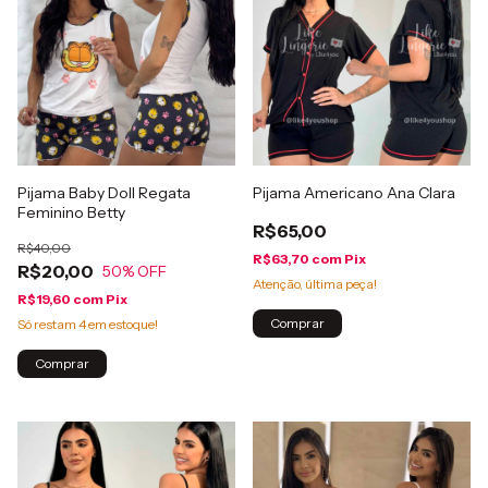
Pijama Baby Doll Regata
Pijama Americano Ana Clara
Feminino Betty
R$65,00
R$40,00
R$63,70
com
Pix
R$20,00
50
% OFF
Atenção, última peça!
R$19,60
com
Pix
Comprar
Só restam
4
em estoque!
Comprar