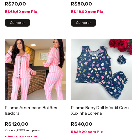
R$70,00
R$50,00
R$68,60
com
Pix
R$49,00
com
Pix
Comprar
Comprar
Pijama Americano Botões
Pijama Baby Doll Infantil Com
Isadora
Xuxinha Lorena
R$120,00
R$40,00
2
x
de
R$60,00
sem juros
R$39,20
com
Pix
R$117,60
com
Pix