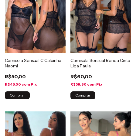
Camisola Sensual C Calcinha
Camisola Sensual Renda Cinta
Naomi
Liga Paula
R$50,00
R$60,00
R$49,00
com
Pix
R$58,80
com
Pix
Comprar
Comprar