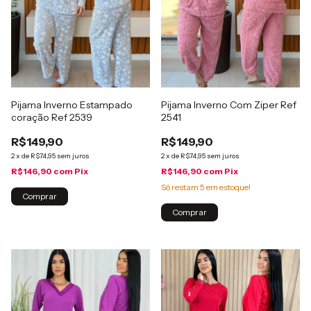
Pijama Inverno Estampado
Pijama Inverno Com Ziper Ref
coração Ref 2539
2541
R$149,90
R$149,90
2
x
de
R$74,95
sem juros
2
x
de
R$74,95
sem juros
R$146,90
com
Pix
R$146,90
com
Pix
Só restam
5
em estoque!
Comprar
Comprar