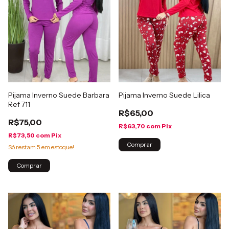
Pijama Inverno Suede Barbara
Pijama Inverno Suede Lilica
Ref 711
R$65,00
R$75,00
R$63,70
com
Pix
R$73,50
com
Pix
Comprar
Só restam
5
em estoque!
Comprar