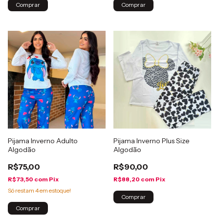
Comprar
Comprar
Pijama Inverno Adulto
Pijama Inverno Plus Size
Algodão
Algodão
R$75,00
R$90,00
R$73,50
com
Pix
R$88,20
com
Pix
Só restam
4
em estoque!
Comprar
Comprar