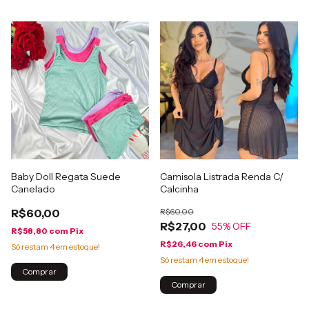
Baby Doll Regata Suede
Camisola Listrada Renda C/
Canelado
Calcinha
R$60,00
R$60,00
R$27,00
55
% OFF
R$58,80
com
Pix
R$26,46
com
Pix
Só restam
4
em estoque!
Só restam
4
em estoque!
Comprar
Comprar