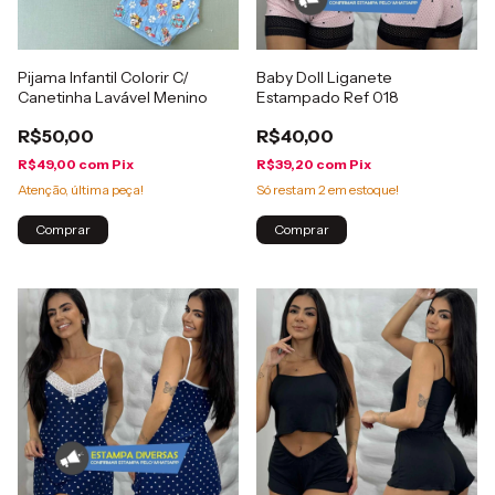
Pijama Infantil Colorir C/
Baby Doll Liganete
Canetinha Lavável Menino
Estampado Ref 018
R$50,00
R$40,00
R$49,00
com
Pix
R$39,20
com
Pix
Atenção, última peça!
Só restam
2
em estoque!
Comprar
Comprar