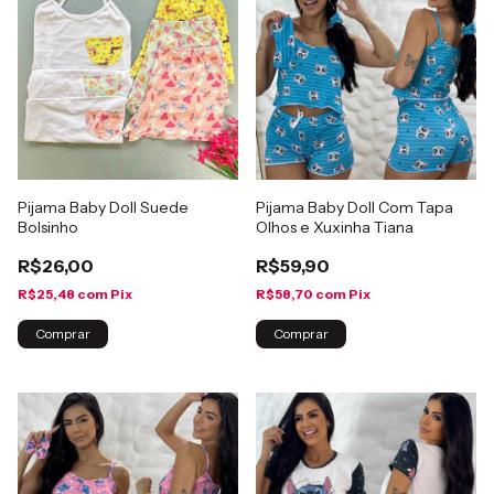
Pijama Baby Doll Suede
Pijama Baby Doll Com Tapa
Bolsinho
Olhos e Xuxinha Tiana
R$26,00
R$59,90
R$25,48
com
Pix
R$58,70
com
Pix
Comprar
Comprar