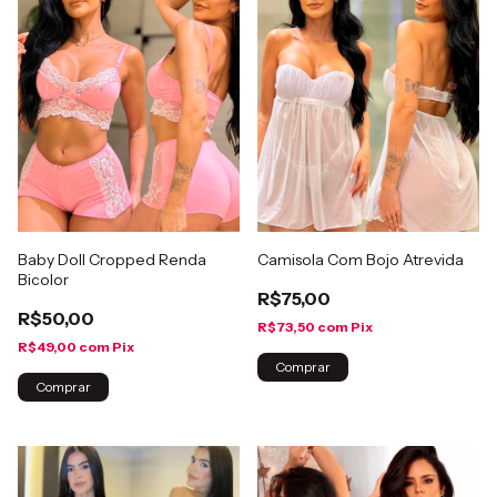
Baby Doll Cropped Renda
Camisola Com Bojo Atrevida
Bicolor
R$75,00
R$50,00
R$73,50
com
Pix
R$49,00
com
Pix
Comprar
Comprar