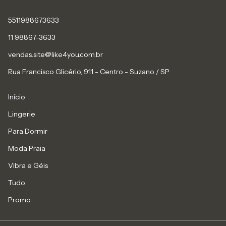
5511988673633
11 98867-3633
vendas.site@like4you.com.br
Rua Francisco Glicério, 911 - Centro - Suzano / SP
Início
Lingerie
Para Dormir
Moda Praia
Vibra e Géis
Tudo
Promo