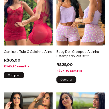
Camisola Tule C Calcinha Aline
Baby Doll Cropped Alcinha
Estampado Ref 1522
R$65,00
R$25,00
R$63,70
com
Pix
R$24,50
com
Pix
Comprar
Comprar