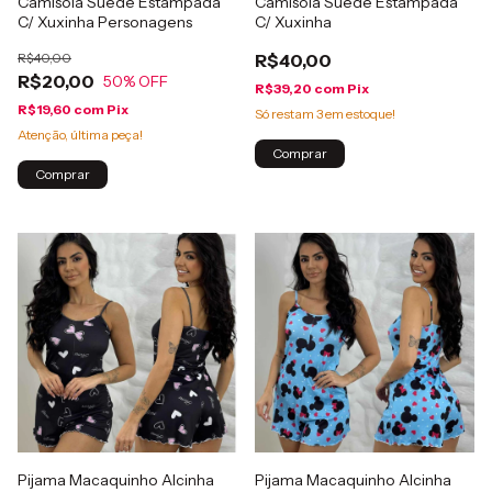
Camisola Suede Estampada
Camisola Suede Estampada
C/ Xuxinha Personagens
C/ Xuxinha
R$40,00
R$40,00
R$20,00
50
% OFF
R$39,20
com
Pix
R$19,60
com
Pix
Só restam
3
em estoque!
Atenção, última peça!
Comprar
Comprar
Pijama Macaquinho Alcinha
Pijama Macaquinho Alcinha