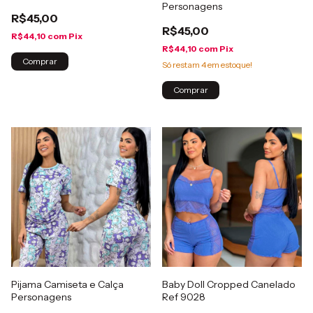
Personagens
R$45,00
R$45,00
R$44,10
com
Pix
R$44,10
com
Pix
Comprar
Só restam
4
em estoque!
Comprar
Pijama Camiseta e Calça
Baby Doll Cropped Canelado
Personagens
Ref 9028