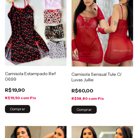
Camisola Estampado Ref
Camisola Sensual Tule C/
0699
Luvas Jullie
R$19,90
R$60,00
R$19,50
com
Pix
R$58,80
com
Pix
Comprar
Comprar