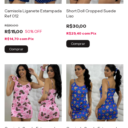
Camisola Liganete Estampada
Short Doll Cropped Suede
Ref 012
Liso
R$30,00
R$30,00
R$15,00
50
% OFF
R$29,40
com
Pix
R$14,70
com
Pix
Comprar
Comprar