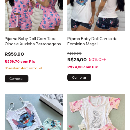
Pijama Baby Doll Com Tapa
Pijama Baby Doll Camiseta
Olhos e Xuxinha Personagens
Feminino Magali
R$59,90
R$50,00
R$25,00
50
% OFF
R$58,70
com
Pix
R$24,50
com
Pix
Só restam
4
em estoque!
Comprar
Comprar