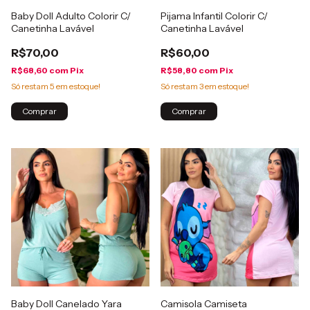
Baby Doll Adulto Colorir C/
Pijama Infantil Colorir C/
Canetinha Lavável
Canetinha Lavável
R$70,00
R$60,00
R$68,60
com
Pix
R$58,80
com
Pix
Só restam
5
em estoque!
Só restam
3
em estoque!
Comprar
Comprar
Baby Doll Canelado Yara
Camisola Camiseta