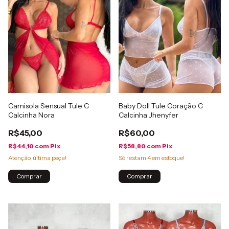
Camisola Sensual Tule C
Baby Doll Tule Coração C
Calcinha Nora
Calcinha Jhenyfer
R$45,00
R$60,00
R$44,10
com
Pix
R$58,80
com
Pix
Atenção, última peça!
Só restam
4
em estoque!
Comprar
Comprar