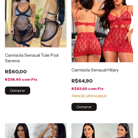
Camisola Sensual Tule Poá
Serena
Camisola Sensual Hilary
R$60,00
R$58,80
com
Pix
R$64,90
R$63,60
com
Pix
Comprar
Atenção, última peça!
Comprar