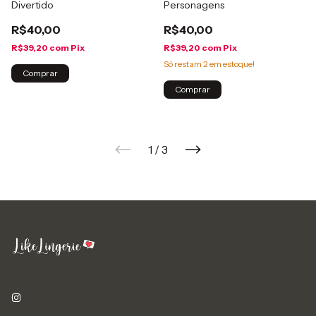
Divertido
Personagens
R$40,00
R$40,00
R$39,20
com
Pix
R$39,20
com
Pix
Só restam
2
em estoque!
Comprar
Comprar
1
/
3