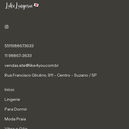
5511988673633
11 98867-3633
vendas.site@like4you.com.br
Rua Francisco Glicério, 911 - Centro - Suzano / SP
Início
Lingerie
Para Dormir
Moda Praia
Vibra e Géis