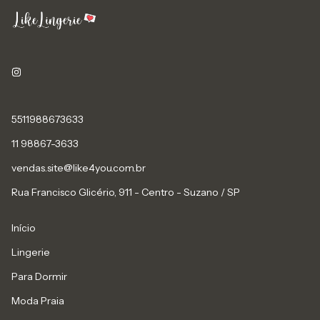
5511988673633
11 98867-3633
vendas.site@like4you.com.br
Rua Francisco Glicério, 911 - Centro - Suzano / SP
Início
Lingerie
Para Dormir
Moda Praia