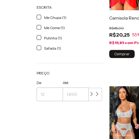
ESCRITA
Me Chupa (1)
Camisola Renda
Me Come (1)
R$45,00
R$20,25
55
Putinha (1)
R$19,85
com
Pi
Safada (1)
Comprar
PREÇO
De
Até