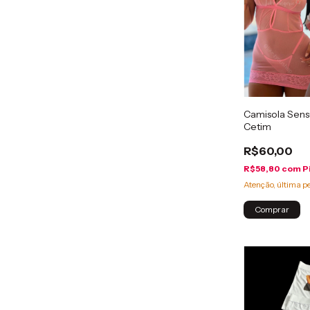
Camisola Sensu
Cetim
R$60,00
R$58,80
com
P
Atenção, última p
Comprar