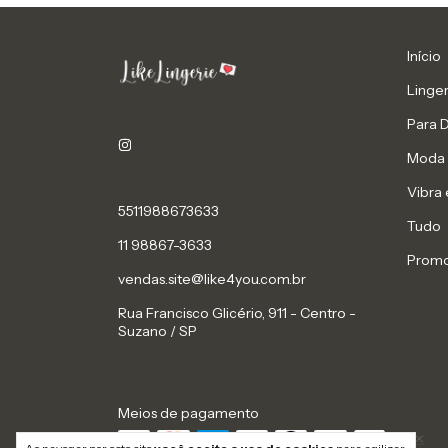
Início
Linger
Para 
Moda 
Vibra 
5511988673633
Tudo
11 98867-3633
Prom
vendas.site@like4you.com.br
Rua Francisco Glicério, 911 - Centro -
Suzano / SP
Meios de pagamento