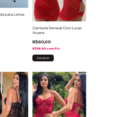
a para Letras
Camisola Sensual Com Luvas
Aryana
R$60,00
R$58,80
com
Pix
Comprar