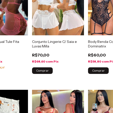
al Tule Fita
Conjunto Lingerie C/ Saia e
Body Renda Co
Luvas Milla
Dominatrix
R$70,00
R$60,00
ix
R$68,60
com
Pix
R$58,80
com
Pi
eça!
Comprar
Comprar