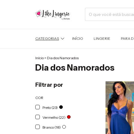
CATEGORIAS
INÍCIO
LINGERIE
PARA 
Início
>
Dia dos Namorados
Dia dos Namorados
Filtrar por
COR
Preto (23)
Vermelho (22)
Branco (18)