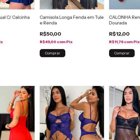
al C/ Calcinha
Camisola Longa Fenda em Tule
CALCINHA Rend
e Renda
Dourada
R$50,00
R$12,00
ix
R$49,00
com
Pix
R$11,76
com
Pix
Comprar
Comprar