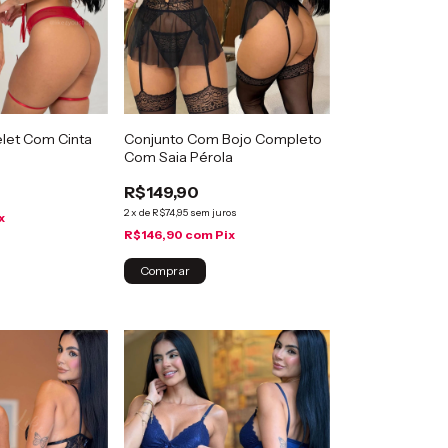
elet Com Cinta
Conjunto Com Bojo Completo
Com Saia Pérola
R$149,90
2
x
de
R$74,95
sem juros
x
R$146,90
com
Pix
Comprar