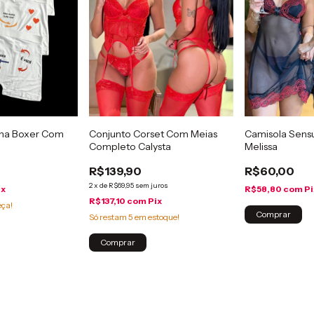
Conjunto Corset Com Meias
Camisola Sensu
ina Boxer Com
Completo Calysta
Melissa
R$139,90
R$60,00
2
x
de
R$69,95
sem juros
R$58,80
com
Pi
ix
R$137,10
com
Pix
eça!
Comprar
Só restam
5
em estoque!
Comprar