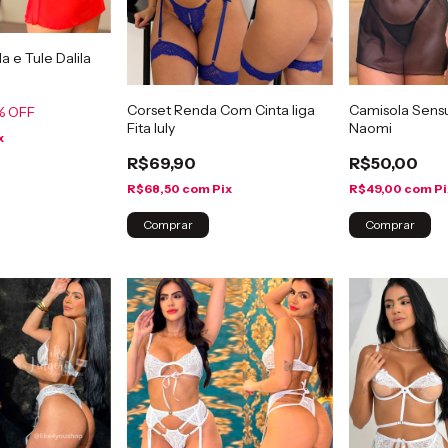
 e Tule Dalila
Corset Renda Com Cinta liga
Camisola Sensu
% OFF
Fita Iuly
Naomi
x
R$69,90
R$50,00
R$68,50
com
Pix
R$49,00
com
Pi
Comprar
Comprar