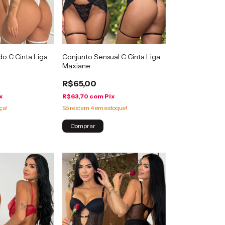
o C Cinta Liga
Conjunto Sensual C Cinta Liga
Maxiane
R$65,00
x
R$63,70
com
Pix
ça!
Só restam
4
em estoque!
Comprar