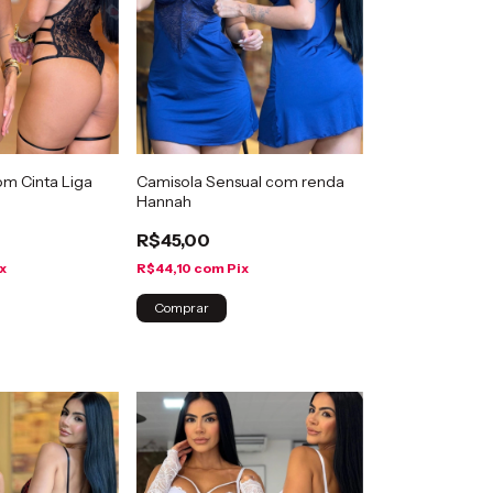
m Cinta Liga
Camisola Sensual com renda
Hannah
R$45,00
x
R$44,10
com
Pix
Comprar