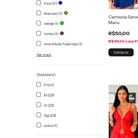
Azul (2)
Marrom (1)
Camisola Sensu
Manu
Verde (1)
R$50,00
Vinho (1)
R$49,00
com
P
Amo Muito Tudo Isso (1)
Comprar
Ver mais
TAMANHO
P (20)
M (23)
G (23)
Gg (23)
único (1)