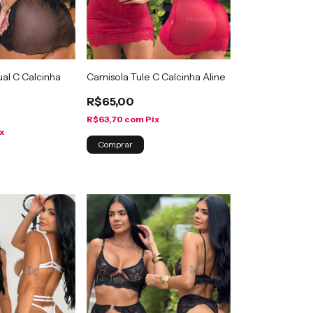
al C Calcinha
Camisola Tule C Calcinha Aline
R$65,00
R$63,70
com
Pix
x
Comprar