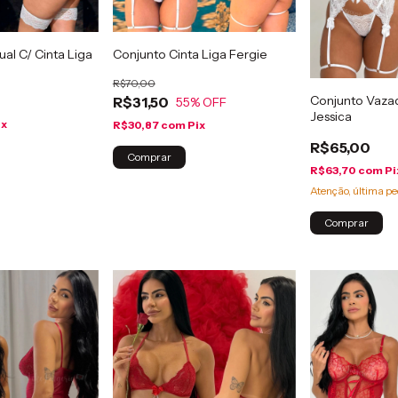
al C/ Cinta Liga
Conjunto Cinta Liga Fergie
R$70,00
Conjunto Vazad
R$31,50
55
% OFF
Jessica
ix
R$30,87
com
Pix
R$65,00
Comprar
R$63,70
com
Pi
Atenção, última pe
Comprar