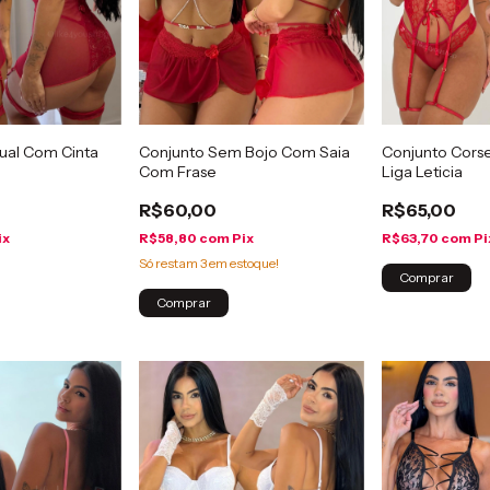
ual Com Cinta
Conjunto Sem Bojo Com Saia
Conjunto Cors
Com Frase
Liga Leticia
R$60,00
R$65,00
ix
R$58,80
com
Pix
R$63,70
com
Pi
Só restam
3
em estoque!
Comprar
Comprar