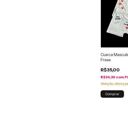
Cueca Mascul
Frase
R$35,00
R$34,30
com
P
Atenção, última p
Comprar