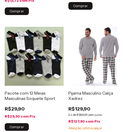
R$13,72
com
Pix
Comprar
Comprar
Pacote com 12 Meias
Pijama Masculino Calça
Masculinas Soquete Sport
Xadrez
R$29,90
R$129,90
2
x
de
R$64,95
sem juros
R$29,30
com
Pix
R$127,30
com
Pix
Comprar
Atenção, última peça!