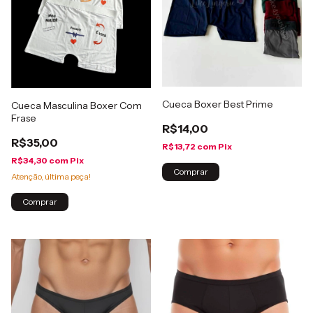
Cueca Boxer Best Prime
Cueca Masculina Boxer Com
Frase
R$14,00
R$35,00
R$13,72
com
Pix
R$34,30
com
Pix
Comprar
Atenção, última peça!
Comprar