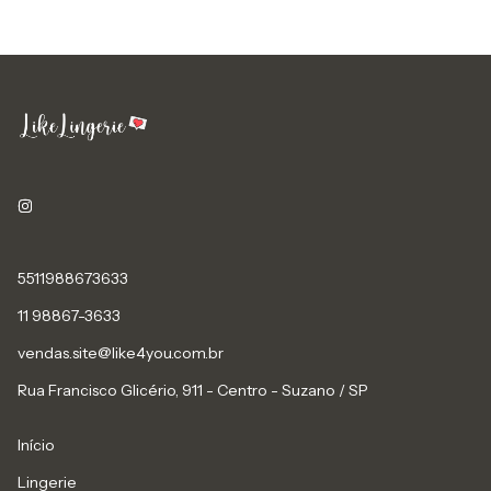
5511988673633
11 98867-3633
vendas.site@like4you.com.br
Rua Francisco Glicério, 911 - Centro - Suzano / SP
Início
Lingerie