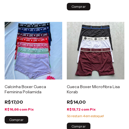
Comprar
Calcinha Boxer Cueca
Cueca Boxer Microfibra Lisa
Feminina Poliamida
Korab
R$17,00
R$14,00
R$16,66
com
Pix
R$13,72
com
Pix
Só restam
4
em estoque!
Comprar
Comprar