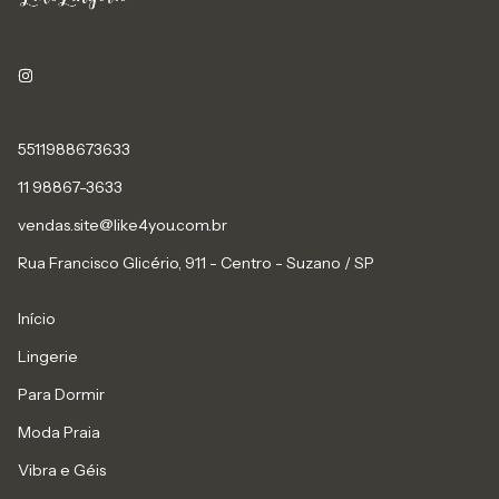
5511988673633
11 98867-3633
vendas.site@like4you.com.br
Rua Francisco Glicério, 911 - Centro - Suzano / SP
Início
Lingerie
Para Dormir
Moda Praia
Vibra e Géis