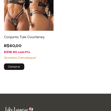
Conjunto Tule Courteney
R$60,00
R$58,80
com
Pix
Só restam
2
em estoque!
Comprar