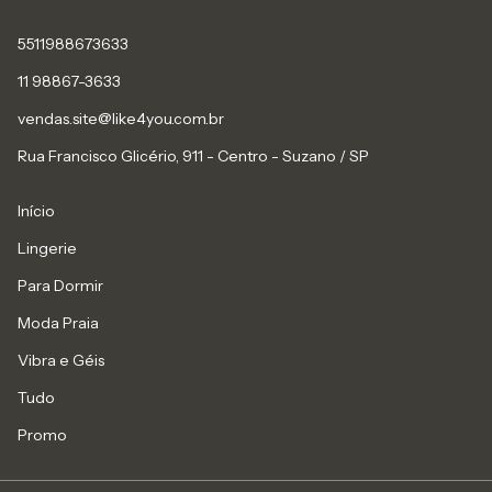
5511988673633
11 98867-3633
vendas.site@like4you.com.br
Rua Francisco Glicério, 911 - Centro - Suzano / SP
Início
Lingerie
Para Dormir
Moda Praia
Vibra e Géis
Tudo
Promo