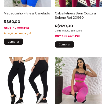
Macaquinho Fitness Canelado
Calça Fitness Sem Costura
Selene Ref 20960
R$80,00
R$120,00
R$78,40
com
Pix
2
x
de
R$60,00
sem juros
Atenção, última peça!
R$117,60
com
Pix
Comprar
Comprar