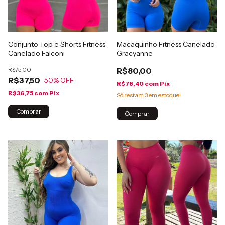
Conjunto Top e Shorts Fitness
Macaquinho Fitness Canelado
Canelado Falconi
Gracyanne
R$75,00
R$80,00
R$37,50
50
% OFF
R$78,40
com
Pix
R$36,75
com
Pix
Só restam
3
em estoque!
Comprar
Comprar