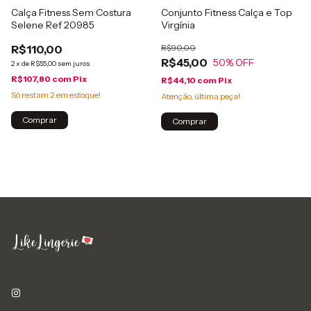
Calça Fitness Sem Costura
Conjunto Fitness Calça e Top
Selene Ref 20985
Virgínia
R$110,00
R$90,00
R$45,00
50
% OFF
2
x
de
R$55,00
sem juros
R$107,80
com
Pix
R$44,10
com
Pix
Só restam
2
em estoque!
Atenção, última peça!
Comprar
Comprar