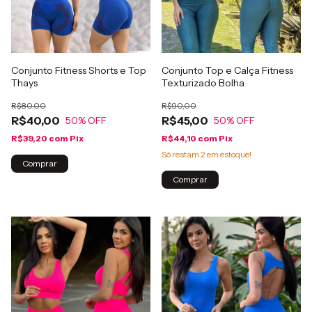
Conjunto Fitness Shorts e Top
Conjunto Top e Calça Fitness
Thays
Texturizado Bolha
R$80,00
R$90,00
R$40,00
R$45,00
50
% OFF
50
% OFF
R$39,20
com
Pix
R$44,10
com
Pix
Só restam
2
em estoque!
Comprar
Comprar