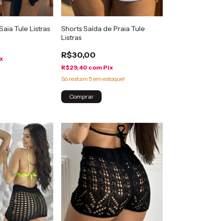
Saia Tule Listras
Shorts Saída de Praia Tule
Listras
R$30,00
x
R$29,40
com
Pix
Só restam
5
em estoque!
Comprar