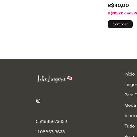
R$40,00
R$39,20
com
P
Comprar
Início
Linger
Para 
Moda 
Vibra 
5511988673633
Tudo
11 98867-3633
Prom