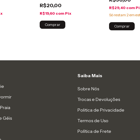
R$20,00
R$29,40
com
Pi
ix
R$19,60
com
Pix
Só restam
2
em es
Comprar
Comprar
Saiba Mais
ie
Sobre Nós
Dormir
Trocas e Devoluções
Praia
Politica de Privacidade
e Géis
Termos de Uso
Política de Frete
o