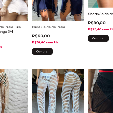
Shorts Saída d
R$30,00
de Praia Tule
Blusa Saída de Praia
R$29,40
com
Pi
nga 3/4
R$60,00
Comprar
R$58,80
com
Pix
ix
Comprar