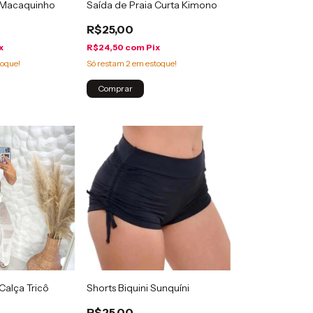
a Macaquinho
Saída de Praia Curta Kimono
R$25,00
x
R$24,50
com
Pix
oque!
Só restam
2
em estoque!
Comprar
Calça Tricô
Shorts Biquini Sunquíni
R$25,00