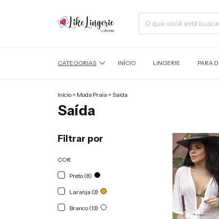
CATEGORIAS
INÍCIO
LINGERIE
PARA 
Início
>
Moda Praia
>
Saída
Saída
Filtrar por
COR
Preto (8)
Laranja (3)
Branco (13)