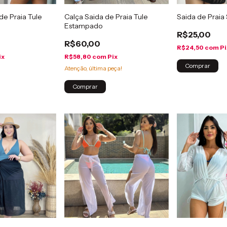
de Praia Tule
Calça Saida de Praia Tule
Saida de Praia 
Estampado
R$25,00
R$60,00
R$24,50
com
Pi
ix
R$58,80
com
Pix
Comprar
Atenção, última peça!
Comprar