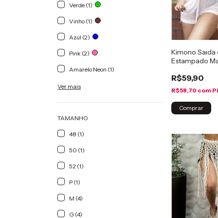
Verde (1)
Vinho (1)
Azul (2)
Kimono Saida 
Pink (2)
Estampado Ma
Amarelo Neon (1)
R$59,90
Ver mais
R$58,70
com
P
Comprar
TAMANHO
48 (1)
50 (1)
52 (1)
P (1)
M (4)
G (4)