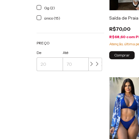
Gg (2)
Saída de Prai
único (15)
R$70,00
R$68,60
com
P
PREÇO
Atenção, última p
De
Até
Comprar