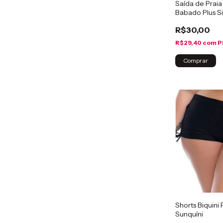
Saída de Praia
Babado Plus S
R$30,00
R$29,40
com
P
Comprar
Shorts Biquini 
Sunquíni