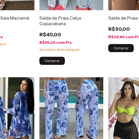
a Saia Macramé
Saída de Praia Calça
Saída de Praia 
Copacabana
R$30,00
R$40,00
ix
R$29,40
com
Pi
R$39,20
com
Pix
eça!
Comprar
Só restam
4
em estoque!
Comprar