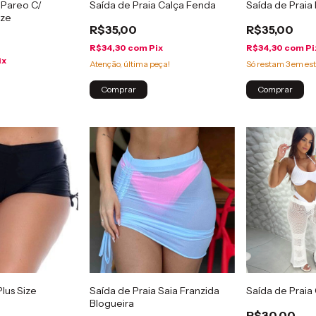
 Pareo C/
Saída de Praia Calça Fenda
Saída de Prai
ize
R$35,00
R$35,00
R$34,30
com
Pix
R$34,30
com
Pi
ix
Atenção, última peça!
Só restam
3
em est
Comprar
Comprar
Plus Size
Saída de Praia Saia Franzida
Saída de Praia 
Blogueira
R$30,00