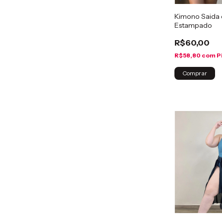
Kimono Saida 
Estampado
R$60,00
R$58,80
com
P
Comprar