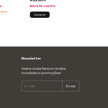
x
R$24,50
com
Pix
toque!
Comprar
Newsletter
Assine nossa News e receba
novidades e promoções!