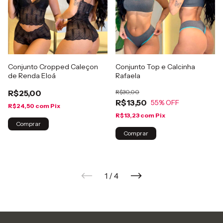
Conjunto Cropped Caleçon
Conjunto Top e Calcinha
de Renda Eloá
Rafaela
R$25,00
R$30,00
R$13,50
55
% OFF
R$24,50
com
Pix
R$13,23
com
Pix
Comprar
Comprar
1
/
4