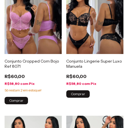
Conjunto Cropped Com Bojo
Conjunto Lingerie Super Luxo
Ref 8071
Manuela
R$60,00
R$60,00
R$58,80
com
Pix
R$58,80
com
Pix
Só restam
2
em estoque!
Comprar
Comprar