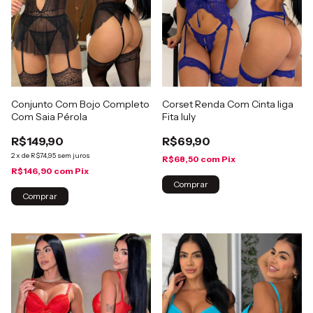
Conjunto Com Bojo Completo
Corset Renda Com Cinta liga
Com Saia Pérola
Fita Iuly
R$149,90
R$69,90
2
x
de
R$74,95
sem juros
R$68,50
com
Pix
R$146,90
com
Pix
Comprar
Comprar