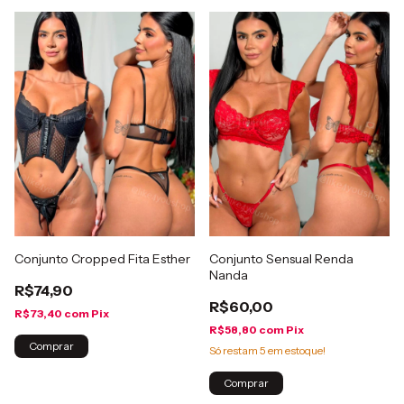
Conjunto Cropped Fita Esther
Conjunto Sensual Renda
Nanda
R$74,90
R$60,00
R$73,40
com
Pix
R$58,80
com
Pix
Comprar
Só restam
5
em estoque!
Comprar