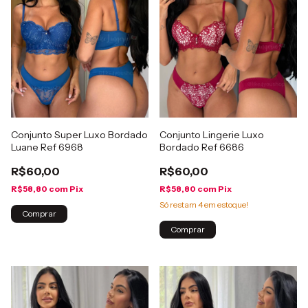
Conjunto Super Luxo Bordado
Conjunto Lingerie Luxo
Luane Ref 6968
Bordado Ref 6686
R$60,00
R$60,00
R$58,80
com
Pix
R$58,80
com
Pix
Só restam
4
em estoque!
Comprar
Comprar