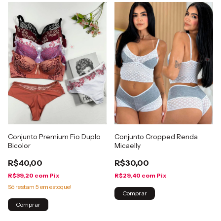
Conjunto Premium Fio Duplo
Conjunto Cropped Renda
Bicolor
Micaelly
R$40,00
R$30,00
R$39,20
com
Pix
R$29,40
com
Pix
Só restam
5
em estoque!
Comprar
Comprar