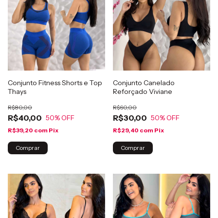
Conjunto Fitness Shorts e Top
Conjunto Canelado
Thays
Reforçado Viviane
R$80,00
R$60,00
R$40,00
R$30,00
50
% OFF
50
% OFF
R$39,20
com
Pix
R$29,40
com
Pix
Comprar
Comprar