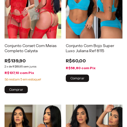
Conjunto Corset Com Meias
Conjunto Com Bojo Super
Completo Calysta
Luxo Juliana Ref 8115
R$139,90
R$60,00
2
x
de
R$69,95
sem juros
R$58,80
com
Pix
R$137,10
com
Pix
Comprar
Só restam
5
em estoque!
Comprar