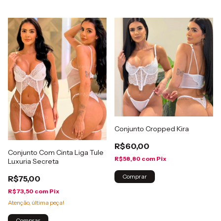
Conjunto Cropped Kira
R$60,00
Conjunto Com Cinta Liga Tule
R$58,80
com
Pix
Luxuria Secreta
Comprar
R$75,00
R$73,50
com
Pix
Atenção, última peça!
Comprar