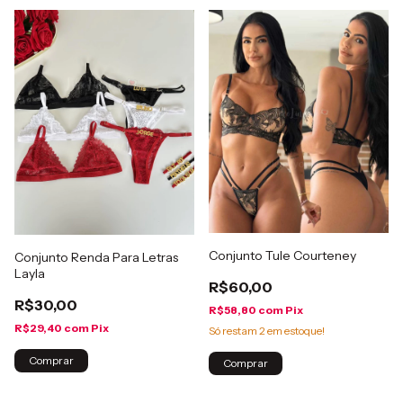
Conjunto Tule Courteney
Conjunto Renda Para Letras
Layla
R$60,00
R$30,00
R$58,80
com
Pix
R$29,40
com
Pix
Só restam
2
em estoque!
Comprar
Comprar