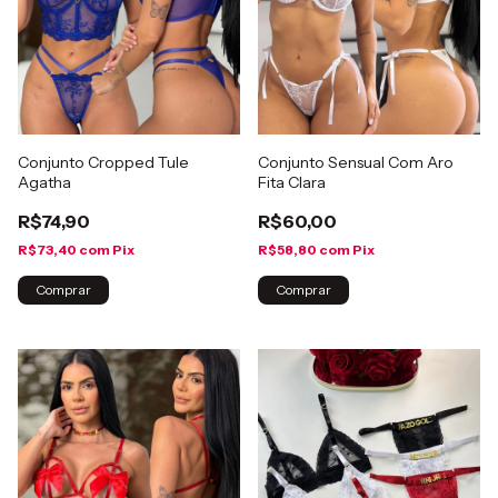
Conjunto Cropped Tule
Conjunto Sensual Com Aro
Agatha
Fita Clara
R$74,90
R$60,00
R$73,40
com
Pix
R$58,80
com
Pix
Comprar
Comprar