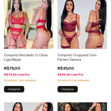
Conjunto Bordado C/ Cinta
Conjunto Cropped Com
Liga Mayla
Persex Samira
R$75,00
R$35,00
R$73,50
com
Pix
R$34,30
com
Pix
Só restam
2
em estoque!
Só restam
2
em estoque!
Comprar
Comprar