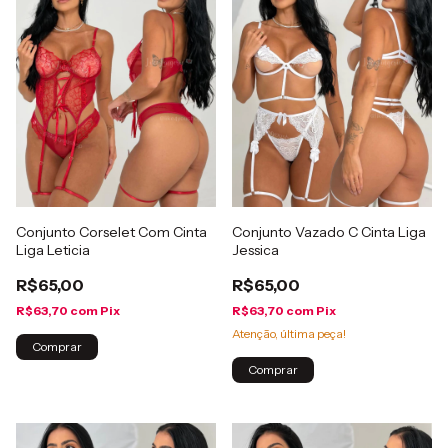
Conjunto Corselet Com Cinta
Conjunto Vazado C Cinta Liga
Liga Leticia
Jessica
R$65,00
R$65,00
R$63,70
com
Pix
R$63,70
com
Pix
Atenção, última peça!
Comprar
Comprar