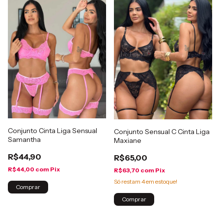
Conjunto Cinta Liga Sensual
Conjunto Sensual C Cinta Liga
Samantha
Maxiane
R$44,90
R$65,00
R$44,00
com
Pix
R$63,70
com
Pix
Só restam
4
em estoque!
Comprar
Comprar