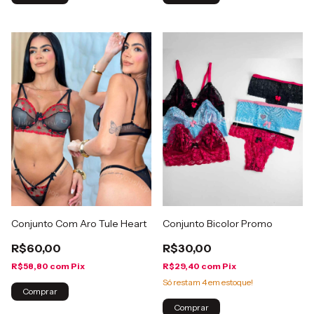
Conjunto Com Aro Tule Heart
Conjunto Bicolor Promo
R$60,00
R$30,00
R$58,80
com
Pix
R$29,40
com
Pix
Só restam
4
em estoque!
Comprar
Comprar