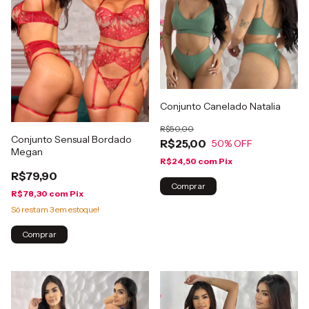
Conjunto Canelado Natalia
R$50,00
Conjunto Sensual Bordado
R$25,00
50
% OFF
Megan
R$24,50
com
Pix
R$79,90
Comprar
R$78,30
com
Pix
Só restam
3
em estoque!
Comprar