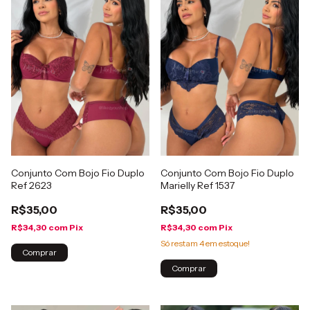
Conjunto Com Bojo Fio Duplo
Conjunto Com Bojo Fio Duplo
Ref 2623
Marielly Ref 1537
R$35,00
R$35,00
R$34,30
com
Pix
R$34,30
com
Pix
Só restam
4
em estoque!
Comprar
Comprar