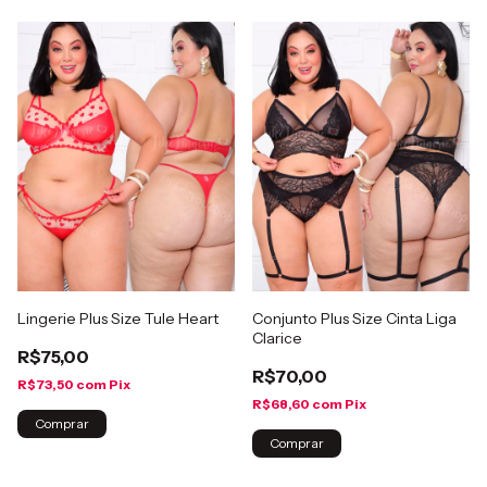
Lingerie Plus Size Tule Heart
Conjunto Plus Size Cinta Liga
Clarice
R$75,00
R$70,00
R$73,50
com
Pix
R$68,60
com
Pix
Comprar
Comprar