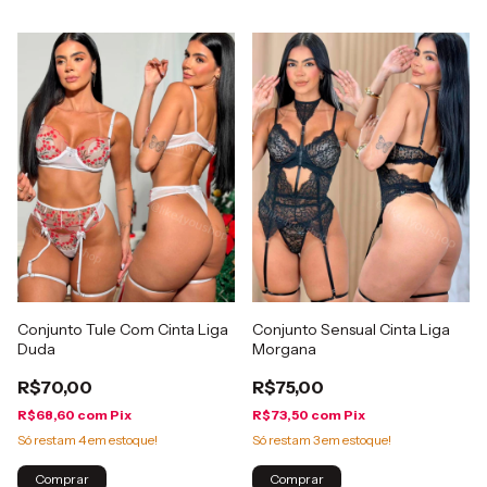
Conjunto Tule Com Cinta Liga
Conjunto Sensual Cinta Liga
Duda
Morgana
R$70,00
R$75,00
R$68,60
com
Pix
R$73,50
com
Pix
Só restam
4
em estoque!
Só restam
3
em estoque!
Comprar
Comprar