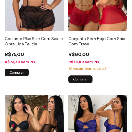
Conjunto Plus Size Com Saia e
Conjunto Sem Bojo Com Saia
Cinta Liga Felicia
Com Frase
R$75,00
R$60,00
R$73,50
com
Pix
R$58,80
com
Pix
Só restam
3
em estoque!
Comprar
Comprar