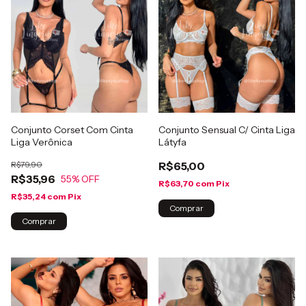
Conjunto Corset Com Cinta
Conjunto Sensual C/ Cinta Liga
Liga Verônica
Látyfa
R$79,90
R$65,00
R$35,96
55
% OFF
R$63,70
com
Pix
R$35,24
com
Pix
Comprar
Comprar