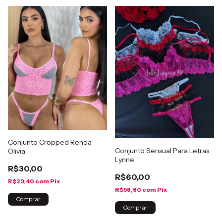
Conjunto Cropped Renda
Conjunto Sensual Para Letras
Olivia
Lynne
R$30,00
R$60,00
R$29,40
com
Pix
R$58,80
com
Pix
Comprar
Comprar