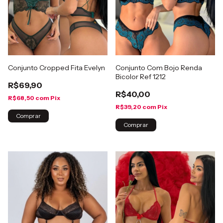
Conjunto Cropped Fita Evelyn
Conjunto Com Bojo Renda
Bicolor Ref 1212
R$69,90
R$40,00
R$68,50
com
Pix
R$39,20
com
Pix
Comprar
Comprar