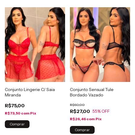
Conjunto Lingerie C/ Saia
Conjunto Sensual Tule
Miranda
Bordado Vazado
R$75,00
R$60,00
R$27,00
55
% OFF
R$73,50
com
Pix
R$26,46
com
Pix
Comprar
Comprar