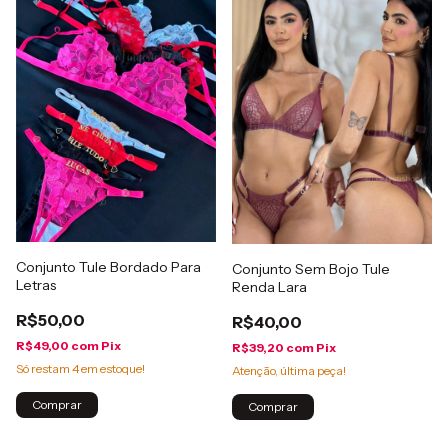
Conjunto Tule Bordado Para
Conjunto Sem Bojo Tule
Letras
Renda Lara
R$50,00
R$40,00
R$49,00
com
Pix
R$39,20
com
Pix
Só restam
4
em estoque!
Atenção, última peça!
Comprar
Comprar