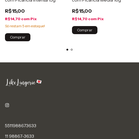
com Picância Intensa 15g
com Picância Média 18g
R$15,00
R$15,00
R$14,70
com
Pix
R$14,70
com
Pix
Só restam
5
em estoque!
5511988673633
11 98867-3633