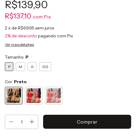
R$139,90
R$137,10
com
Pix
2
x de
R$69,95
sem juros
2% de desconto
pagando com Pix
Ver mais detalhes
Tamanho:
P
P
M
G
GG
Cor:
Preto