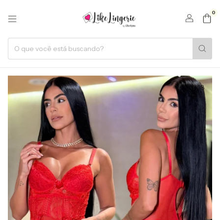
0
1
/
8