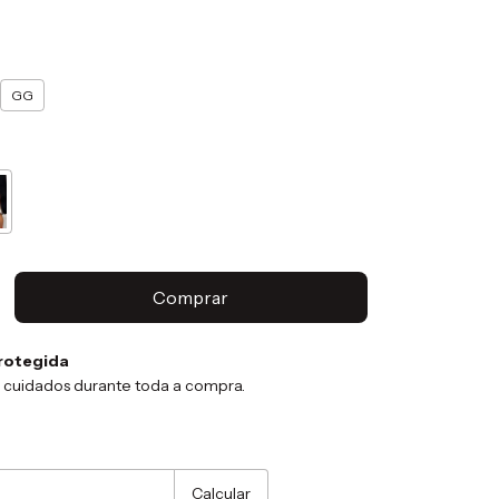
GG
rotegida
 cuidados durante toda a compra.
:
Alterar CEP
Calcular