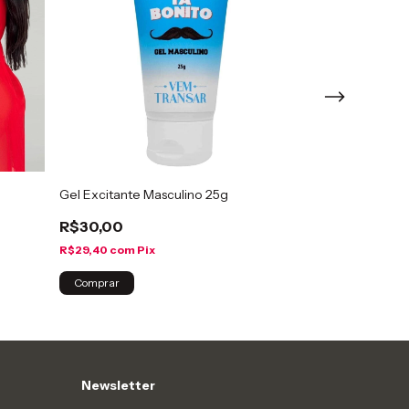
Gel Excitante Masculino 25g
Gel excitante 
R$30,00
R$30,00
R$29,40
com
Pix
R$29,40
com
Pi
Newsletter