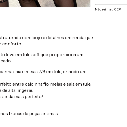
Não sei meu CEP
struturado com bojo e detalhes em renda que
e conforto.
o leve em tule soft que proporciona um
icado.
nha saia e meias 7/8 em tule, criando um
feito entre calcinha fio, meias e saia em tule,
de alta lingerie.
 ainda mais perfeito!
mos trocas de peças intimas.