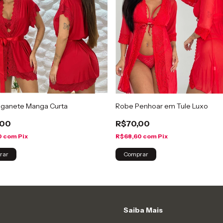
iganete Manga Curta
Robe Penhoar em Tule Luxo
,00
R$70,00
0
com
Pix
R$68,60
com
Pix
rar
Comprar
Saiba Mais