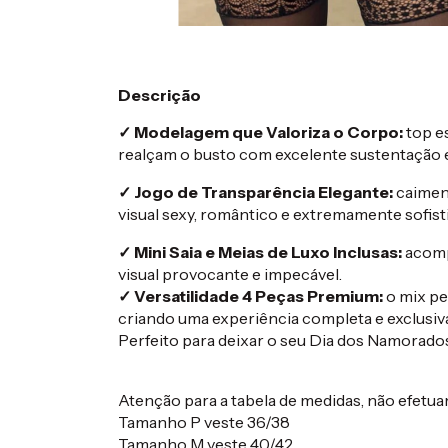
Descrição
✓ Modelagem que Valoriza o Corpo:
top e
realçam o busto com excelente sustentação 
✓ Jogo de Transparência Elegante:
caiment
visual sexy, romântico e extremamente sofist
✓ Mini Saia e Meias de Luxo Inclusas:
acompa
visual provocante e impecável.
✓ Versatilidade 4 Peças Premium:
o mix per
criando uma experiência completa e exclusiva 
Perfeito para deixar o seu Dia dos Namorados
Atenção para a tabela de medidas, não efetua
Tamanho P veste 36/38
Tamanho M veste 40/42