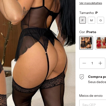
Ver mais detalhes
Tamanho:
P
P
M
G
Cor:
Preto
Compra p
Seus dados
Entregas para o CEP
Meios de envio