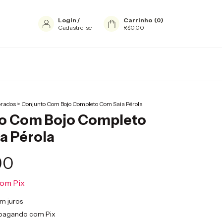
Login
/
Carrinho
(
0
)
Cadastre-se
R$0,00
orados
>
Conjunto Com Bojo Completo Com Saia Pérola
o Com Bojo Completo
a Pérola
90
com
Pix
m juros
pagando com Pix