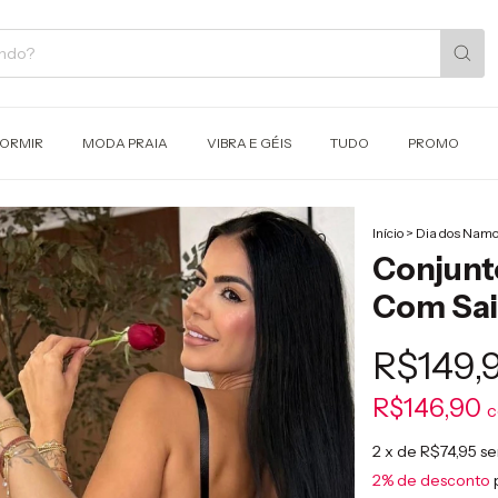
DORMIR
MODA PRAIA
VIBRA E GÉIS
TUDO
PROMO
Início
>
Dia dos Nam
1
/
10
Conjunt
Com Sai
R$149,
R$146,90
2
x de
R$74,95
se
2% de desconto