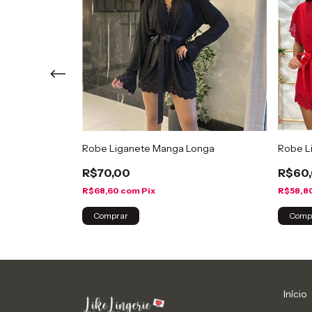
 Lubrificante
Robe Liganete Manga Longa
Robe L
R$70,00
R$60
R$68,60
com
Pix
R$58,8
Comprar
Comp
Início