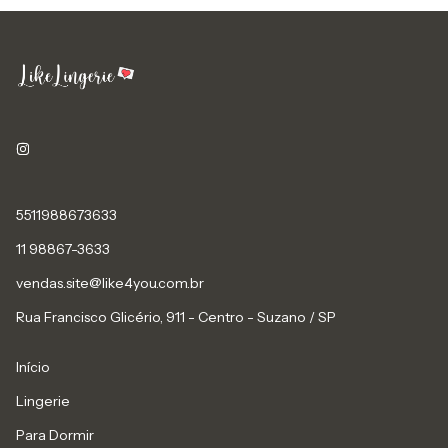
5511988673633
11 98867-3633
vendas.site@like4you.com.br
Rua Francisco Glicério, 911 - Centro - Suzano / SP
Início
Lingerie
Para Dormir