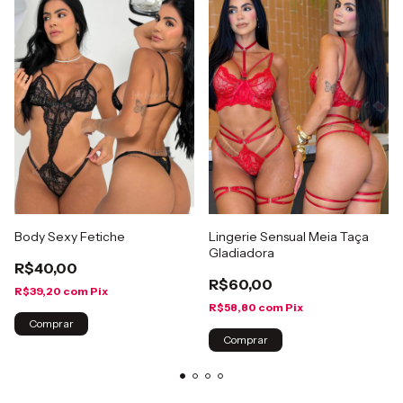
Body Sexy Fetiche
Lingerie Sensual Meia Taça
Gladiadora
R$40,00
R$60,00
R$39,20
com
Pix
R$58,80
com
Pix
Comprar
Comprar