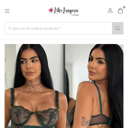
0
1
/
16