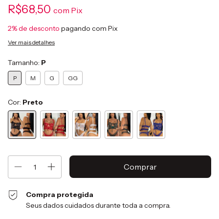
R$68,50
com
Pix
2% de desconto
pagando com Pix
Ver mais detalhes
Tamanho:
P
P
M
G
GG
Cor:
Preto
Compra protegida
Seus dados cuidados durante toda a compra.