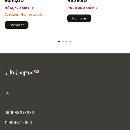
R$14,00
R$29,90
R$13,72
com
Pix
R$29,30
com
Pix
Só restam
4
em estoque!
Comprar
Comprar
5511988673633
11 98867-3633