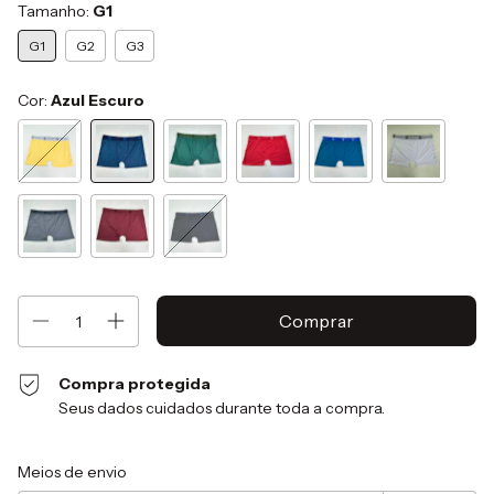
Tamanho:
G1
G1
G2
G3
Cor:
Azul Escuro
Compra protegida
Seus dados cuidados durante toda a compra.
Entregas para o CEP:
Alterar CEP
Meios de envio