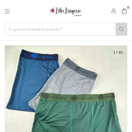
0
1
/
10