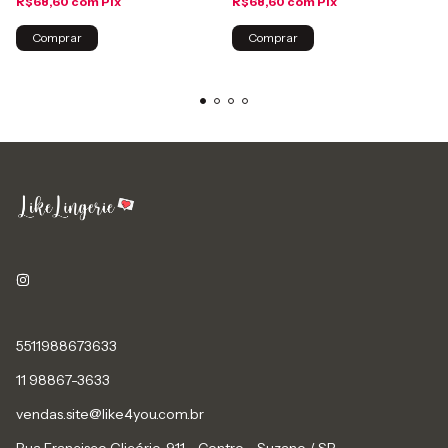
R$68,60
com
Pix
R$68,60
com
Pix
Comprar
Comprar
5511988673633
11 98867-3633
vendas.site@like4you.com.br