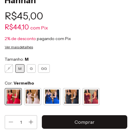
Hannah
R$45,00
R$44,10
com
Pix
2% de desconto
pagando com Pix
Ver mais detalhes
Tamanho:
M
P
M
G
GG
Cor:
Vermelho