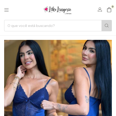
0
1
/
15