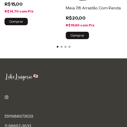
R$15,00
Meia 7/8 Arrastão Com Renda
R$14,70
com
Pix
R$20,00
Comprar
R$19,60
com
Pix
Comprar
5511988673633
11 98867-3633