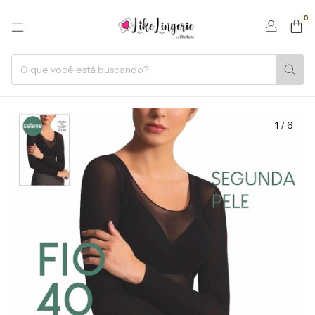
0
1
/
6