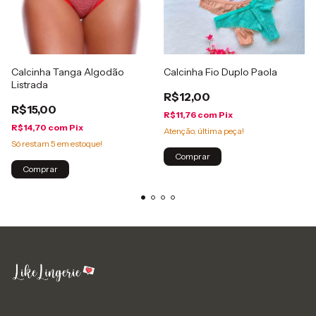
Calcinha Tanga Algodão
Calcinha Fio Duplo Paola
Listrada
R$12,00
R$15,00
R$11,76
com
Pix
R$14,70
com
Pix
Atenção, última peça!
Só restam
5
em estoque!
Comprar
Comprar