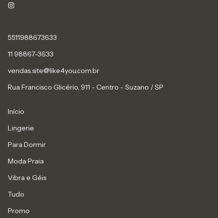
5511988673633
11 98867-3633
vendas.site@like4you.com.br
Rua Francisco Glicério, 911 - Centro - Suzano / SP
Início
Lingerie
Para Dormir
Moda Praia
Vibra e Géis
Tudo
Promo