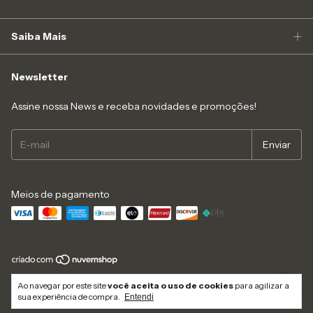
Saiba Mais
Newsletter
Assine nossa News e receba novidades e promoções!
Meios de pagamento
Copyright Like4you Moda Intima Ltda - 16547545000152 - 2026. Todos os
Ao navegar por este site
você aceita o uso de cookies
para agilizar a
direitos reservados.
sua experiência de compra.
Entendi