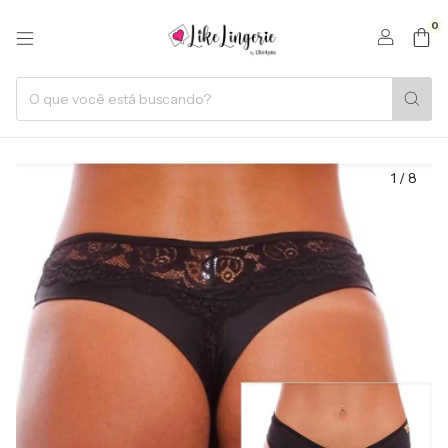
0
1
/
8