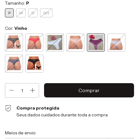
Tamanho:
P
P
M
G
GG
Cor:
Vinho
Compra protegida
Seus dados cuidados durante toda a compra.
Entregas para o CEP:
Alterar CEP
Meios de envio