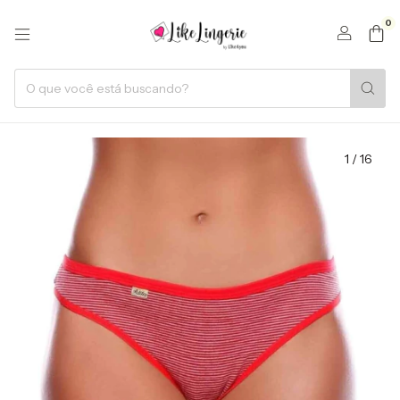
0
1
/
16