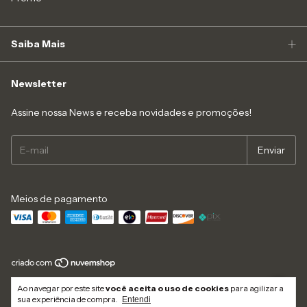
Saiba Mais
Newsletter
Assine nossa News e receba novidades e promoções!
Meios de pagamento
Copyright Like4you Moda Intima Ltda - 16547545000152 - 2026. Todos os
Ao navegar por este site
você aceita o uso de cookies
para agilizar a
direitos reservados.
sua experiência de compra.
Entendi