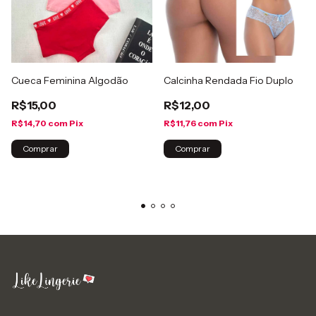
Cueca Feminina Algodão
Calcinha Rendada Fio Duplo
R$15,00
R$12,00
R$14,70
com
Pix
R$11,76
com
Pix
Comprar
Comprar