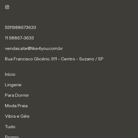
5511988673633
11 98867-3633
vendas.site@like4you.com.br
Rua Francisco Glicério, 911 - Centro - Suzano / SP
Início
Lingerie
Para Dormir
Moda Praia
Vibra e Géis
Tudo
Promo