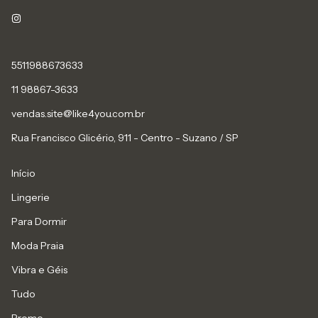
5511988673633
11 98867-3633
vendas.site@like4you.com.br
Rua Francisco Glicério, 911 - Centro - Suzano / SP
Início
Lingerie
Para Dormir
Moda Praia
Vibra e Géis
Tudo