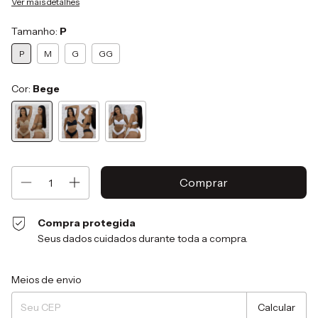
Ver mais detalhes
Tamanho:
P
P
M
G
GG
Cor:
Bege
Compra protegida
Seus dados cuidados durante toda a compra.
Entregas para o CEP:
Alterar CEP
Meios de envio
Calcular