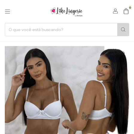
0
1
/
9