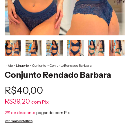
Início
>
Lingerie
>
Conjunto
>
Conjunto Rendado Barbara
Conjunto Rendado Barbara
R$40,00
R$39,20
com
Pix
2% de desconto
pagando com Pix
Ver mais detalhes