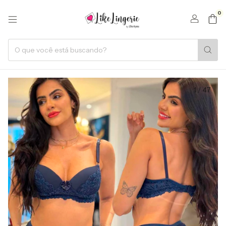
0
1
/
47