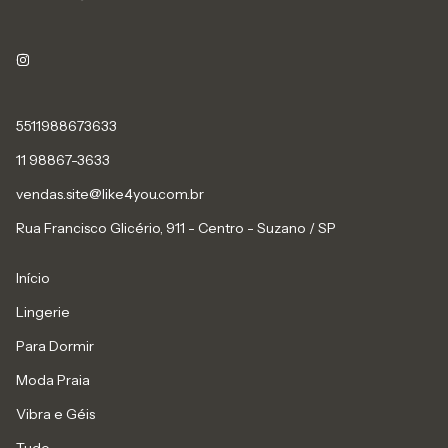
5511988673633
11 98867-3633
vendas.site@like4you.com.br
Rua Francisco Glicério, 911 - Centro - Suzano / SP
Início
Lingerie
Para Dormir
Moda Praia
Vibra e Géis