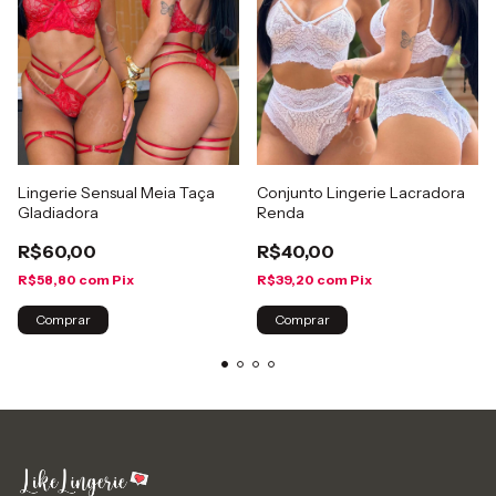
Lingerie Sensual Meia Taça
Conjunto Lingerie Lacradora
Gladiadora
Renda
R$60,00
R$40,00
R$58,80
com
Pix
R$39,20
com
Pix
Comprar
Comprar