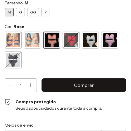
Tamanho:
M
M
G
GG
P
Cor:
Rose
Compra protegida
Seus dados cuidados durante toda a compra.
Entregas para o CEP:
Alterar CEP
Meios de envio