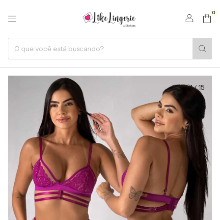
0
1
/
15