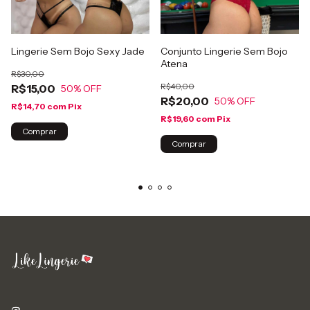
Lingerie Sem Bojo Sexy Jade
Conjunto Lingerie Sem Bojo
Atena
R$30,00
R$40,00
R$15,00
50
% OFF
R$20,00
50
% OFF
R$14,70
com
Pix
R$19,60
com
Pix
Comprar
Comprar