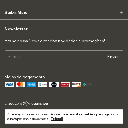
Saiba Mais
Newsletter
Assine nossa News e receba novidades e promoções!
Meios de pagamento
Copyright Like4you Moda Intima Ltda - 16547545000152 - 2026. Todos os
Ao navegar por este site
você aceita o uso de cookies
para agilizar a
direitos reservados.
sua experiência de compra.
Entendi