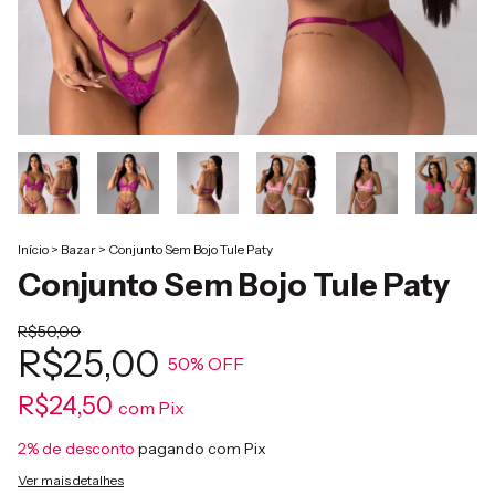
Início
>
Bazar
>
Conjunto Sem Bojo Tule Paty
Conjunto Sem Bojo Tule Paty
R$50,00
R$25,00
50
% OFF
R$24,50
com
Pix
2% de desconto
pagando com Pix
Ver mais detalhes