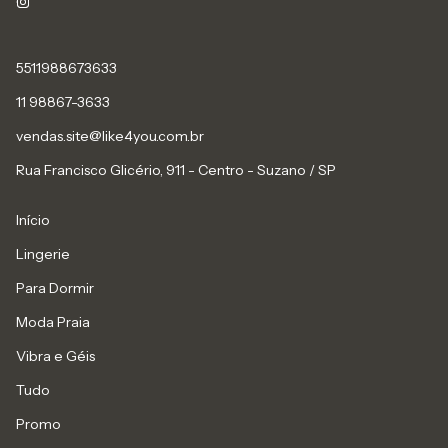
5511988673633
11 98867-3633
vendas.site@like4you.com.br
Rua Francisco Glicério, 911 - Centro - Suzano / SP
Início
Lingerie
Para Dormir
Moda Praia
Vibra e Géis
Tudo
Promo