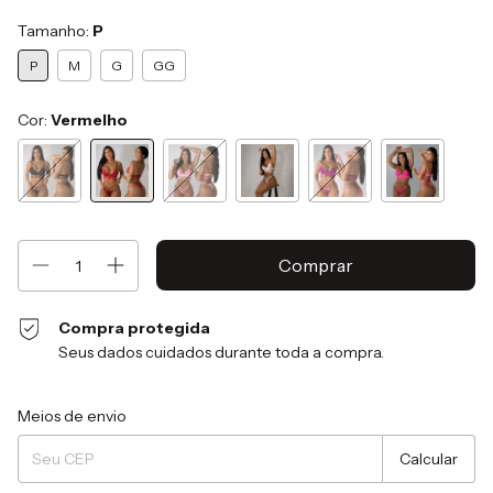
Tamanho:
P
P
M
G
GG
Cor:
Vermelho
Compra protegida
Seus dados cuidados durante toda a compra.
Entregas para o CEP:
Alterar CEP
Meios de envio
Calcular