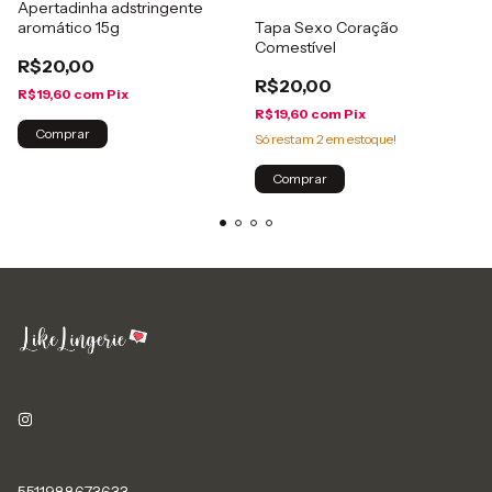
Apertadinha adstringente
Tapa Sexo Coração
aromático 15g
Comestível
R$20,00
R$20,00
R$19,60
com
Pix
R$19,60
com
Pix
Comprar
Só restam
2
em estoque!
Comprar
5511988673633