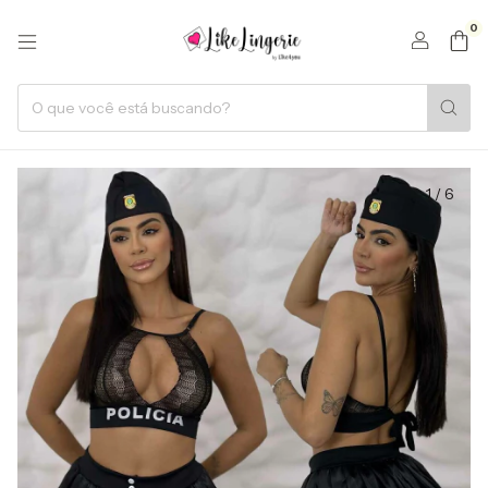
0
1
/
6