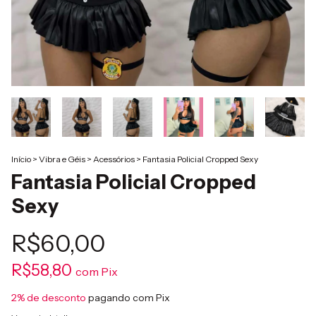
Início
>
Vibra e Géis
>
Acessórios
>
Fantasia Policial Cropped Sexy
Fantasia Policial Cropped
Sexy
R$60,00
R$58,80
com
Pix
2% de desconto
pagando com Pix