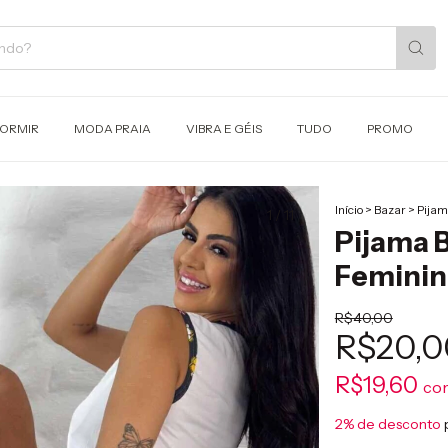
DORMIR
MODA PRAIA
VIBRA E GÉIS
TUDO
PROMO
Início
>
Bazar
>
Pijam
1
/
11
Pijama 
Feminin
R$40,00
R$20,0
R$19,60
co
2% de desconto