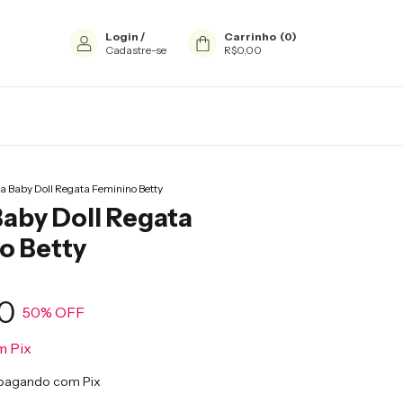
Login
/
Carrinho
(
0
)
Cadastre-se
R$0,00
a Baby Doll Regata Feminino Betty
Baby Doll Regata
o Betty
0
50
% OFF
m
Pix
pagando com Pix