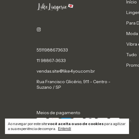
Início
Linger
Para 
Moda 
Vibra 
5511988673633
Tudo
11 98867-3633
Prom
vendas.site@like4you.com.br
Rua Francisco Glicério, 911 - Centro -
Suzano / SP
Meios de pagamento
Ao navegar por este site
você aceita o uso de cookies
para agilizar
a sua experiência de compra.
Entendi