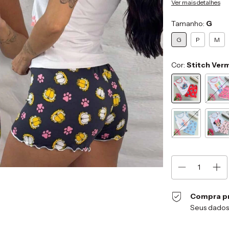
Ver mais detalhes
Tamanho:
G
G
P
M
Cor:
Stitch Ver
Compra p
Seus dados