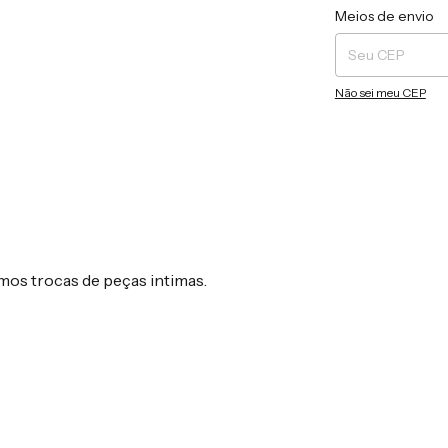
Entregas para o CEP
Meios de envio
Não sei meu CEP
mos trocas de peças intimas.