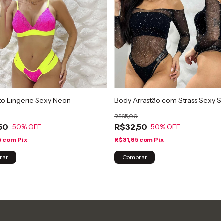
to Lingerie Sexy Neon
Body Arrastão com Strass Sexy S
R$65,00
50
R$32,50
50
% OFF
50
% OFF
5
com
Pix
R$31,85
com
Pix
rar
Comprar