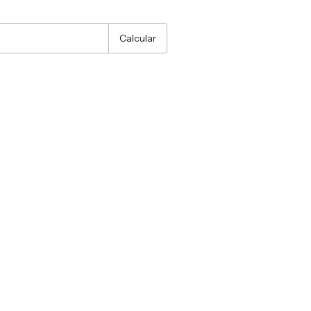
:
Alterar CEP
Calcular