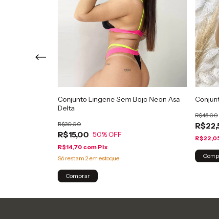
em Bojo
Conjunto Lingerie Sem Bojo Neon Asa
Conjun
Delta
R$45,00
R$30,00
R$22,
R$15,00
50
% OFF
R$22,0
R$14,70
com
Pix
Comp
Só restam
2
em estoque!
Comprar