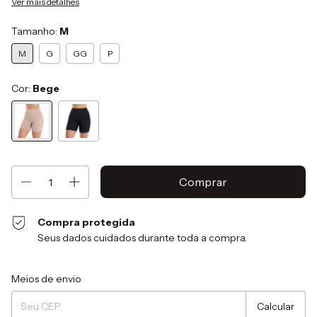
Ver mais detalhes
Tamanho:
M
M
G
GG
P
Cor:
Bege
Compra protegida
Seus dados cuidados durante toda a compra.
Entregas para o CEP:
Alterar CEP
Meios de envio
Calcular