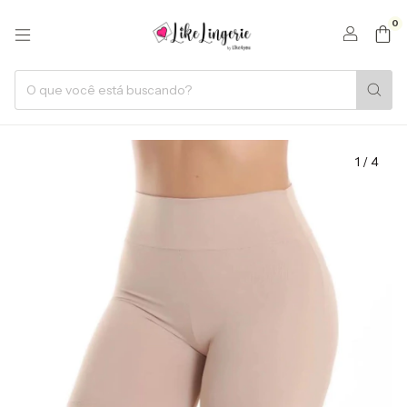
0
1
/
4