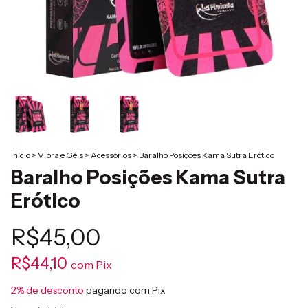
Início
>
Vibra e Géis
>
Acessórios
>
Baralho Posições Kama Sutra Erótico
Baralho Posições Kama Sutra
Erótico
R$45,00
R$44,10
com
Pix
2% de desconto
pagando com Pix