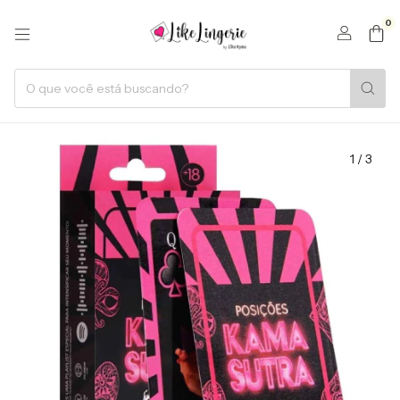
0
1
/
3