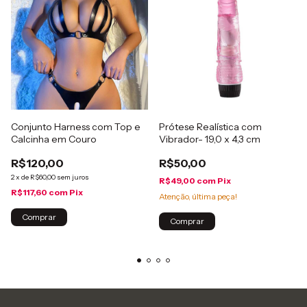
Conjunto Harness com Top e
Prótese Realística com
Calcinha em Couro
Vibrador- 19,0 x 4,3 cm
R$120,00
R$50,00
2
x
de
R$60,00
sem juros
R$49,00
com
Pix
R$117,60
com
Pix
Atenção, última peça!
Comprar
Comprar