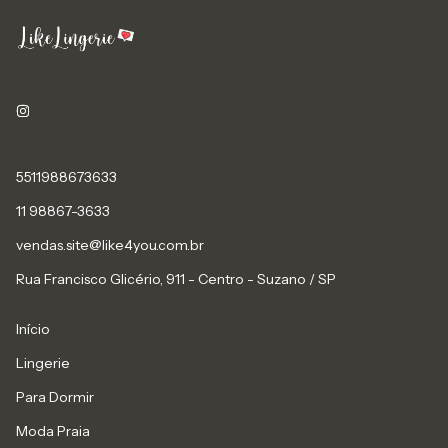
5511988673633
11 98867-3633
vendas.site@like4you.com.br
Rua Francisco Glicério, 911 - Centro - Suzano / SP
Início
Lingerie
Para Dormir
Moda Praia