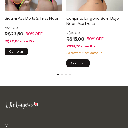
Biquíni Asa Delta 2 Tiras Neon
Conjunto Lingerie Sem Bojo
Neon Asa Delta
R$45,00
R$30,00
R$22,50
50
% OFF
R$15,00
50
% OFF
R$22,05
com
Pix
R$14,70
com
Pix
Comprar
Só restam
2
em estoque!
Comprar