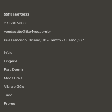
5511988673633
11 98867-3633
vendas.site@like4you.com.br
Rua Francisco Glicério, 911 - Centro - Suzano / SP
Início
Lingerie
Para Dormir
Moda Praia
Vibra e Géis
Tudo
Promo