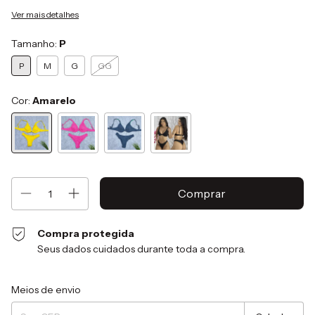
Ver mais detalhes
Tamanho:
P
P
M
G
GG
Cor:
Amarelo
Compra protegida
Seus dados cuidados durante toda a compra.
Entregas para o CEP:
Alterar CEP
Meios de envio