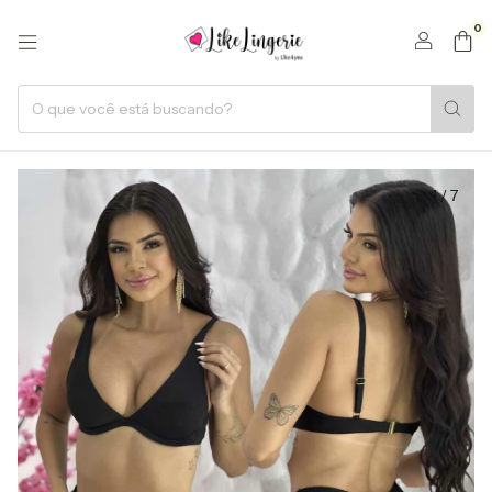
0
1
/
7