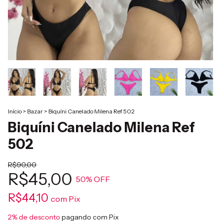
Início
>
Bazar
>
Biquíni Canelado Milena Ref 502
Biquíni Canelado Milena Ref
502
R$90,00
R$45,00
50
% OFF
R$44,10
com
Pix
2% de desconto
pagando com Pix