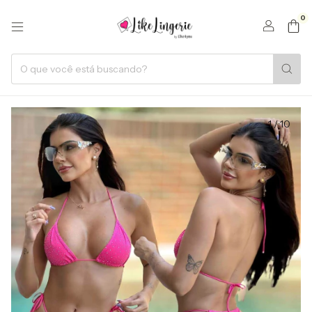
0
1
/
10