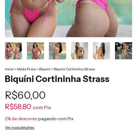
Início
>
Moda Praia
>
Biquíni
>
Biquíni Cortininha Strass
Biquíni Cortininha Strass
R$60,00
R$58,80
com
Pix
2% de desconto
pagando com Pix
Ver mais detalhes