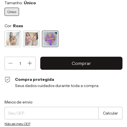
Tamanho:
Único
Único
Cor:
Roxo
Compra protegida
Seus dados cuidados durante toda a compra.
Entregas para o CEP:
Alterar CEP
Meios de envio
Calcular
Não sei meu CEP