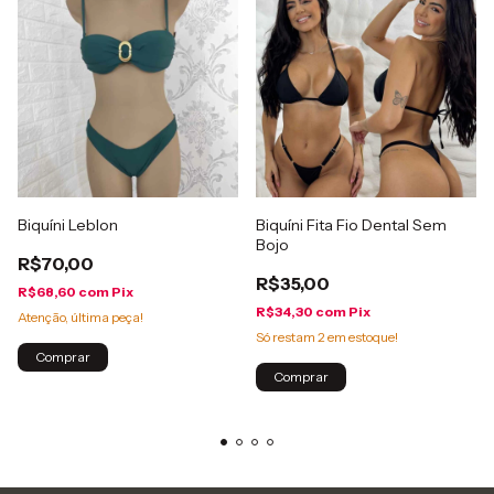
Biquíni Leblon
Biquíni Fita Fio Dental Sem
Bojo
R$70,00
R$35,00
R$68,60
com
Pix
R$34,30
com
Pix
Atenção, última peça!
Só restam
2
em estoque!
Comprar
Comprar