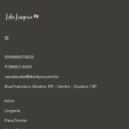
5511988673633
11 98867-3633
vendas.site@like4you.com.br
Rua Francisco Glicério, 911 - Centro - Suzano / SP
Início
Lingerie
Para Dormir