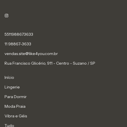
5511988673633
11 98867-3633
vendas.site@like4you.com.br
Rua Francisco Glicério, 911 - Centro - Suzano / SP
Início
Lingerie
Para Dormir
Moda Praia
Vibra e Géis
Tudo