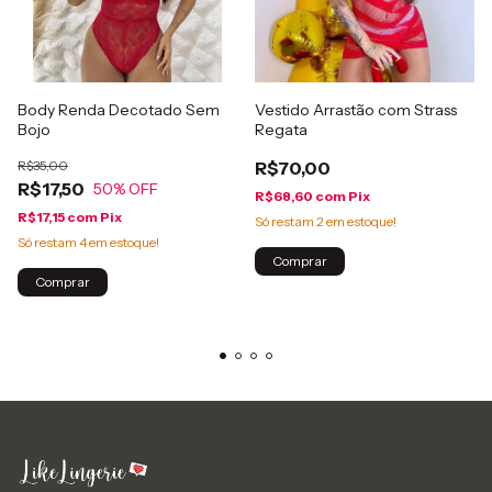
Body Renda Decotado Sem
Vestido Arrastão com Strass
Bojo
Regata
R$35,00
R$70,00
R$17,50
50
% OFF
R$68,60
com
Pix
R$17,15
com
Pix
Só restam
2
em estoque!
Só restam
4
em estoque!
Comprar
Comprar