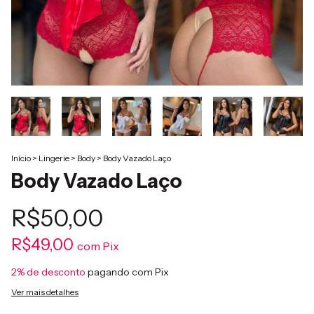
Início
>
Lingerie
>
Body
>
Body Vazado Laço
Body Vazado Laço
R$50,00
R$49,00
com
Pix
2% de desconto
pagando com Pix
Ver mais detalhes