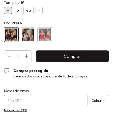
Tamanho:
M
M
G
GG
P
Cor:
Preto
Compra protegida
Seus dados cuidados durante toda a compra.
Entregas para o CEP:
Alterar CEP
Meios de envio
Calcular
Não sei meu CEP