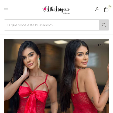
0
1
/
12