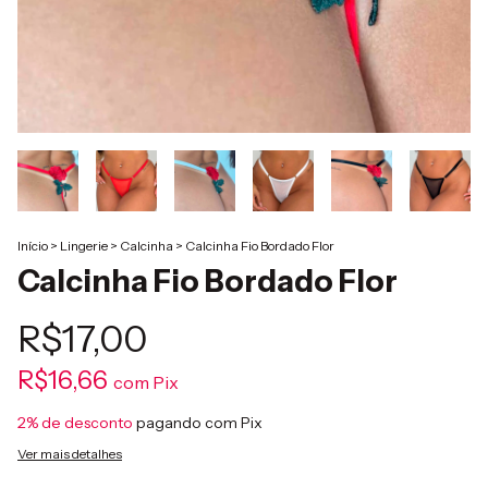
Início
>
Lingerie
>
Calcinha
>
Calcinha Fio Bordado Flor
Calcinha Fio Bordado Flor
R$17,00
R$16,66
com
Pix
2% de desconto
pagando com Pix
Ver mais detalhes