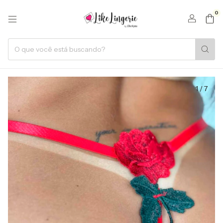
0
1
/
7