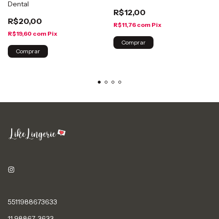
Dental
R$12,00
R$20,00
R$11,76
com
Pix
R$19,60
com
Pix
Comprar
Comprar
5511988673633
11 98867-3633