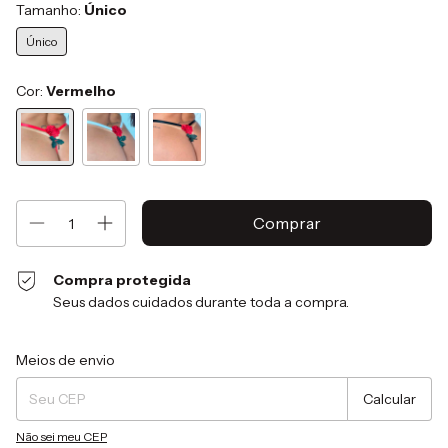
Tamanho:
Único
Único
Cor:
Vermelho
Compra protegida
Seus dados cuidados durante toda a compra.
Entregas para o CEP:
Alterar CEP
Meios de envio
Calcular
Não sei meu CEP