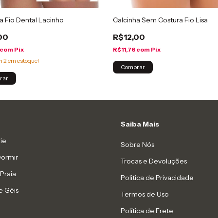
a Fio Dental Lacinho
Calcinha Sem Costura Fio Lisa
00
R$12,00
com
Pix
R$11,76
com
Pix
am
2
em estoque!
Comprar
rar
Saiba Mais
ie
Sobre Nós
Dormir
Trocas e Devoluções
Praia
Politica de Privacidade
e Géis
Termos de Uso
Política de Frete