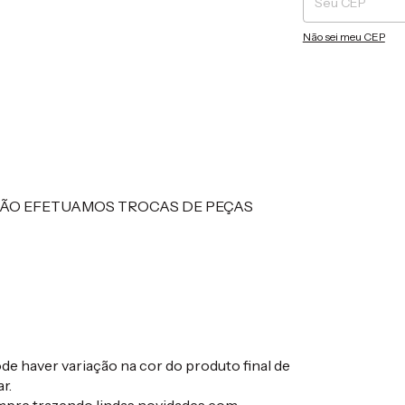
Não sei meu CEP
NÃO EFETUAMOS TROCAS DE PEÇAS
e haver variação na cor do produto final de
r.
empre trazendo lindas novidades com