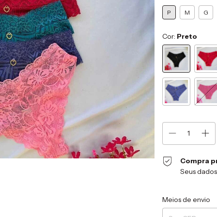
P
M
G
Cor:
Preto
Compra p
Seus dados
Entregas para o CEP
Meios de envio