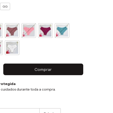
GG
rotegida
 cuidados durante toda a compra.
:
Alterar CEP