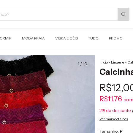
DORMIR
MODA PRAIA
VIBRA E GÉIS
TUDO
PROMO
Início
>
Lingerie
>
Cal
1
/
10
Calcinh
R$12,0
R$11,76
co
2% de desconto
Ver mais detalhes
Tamanho:
P