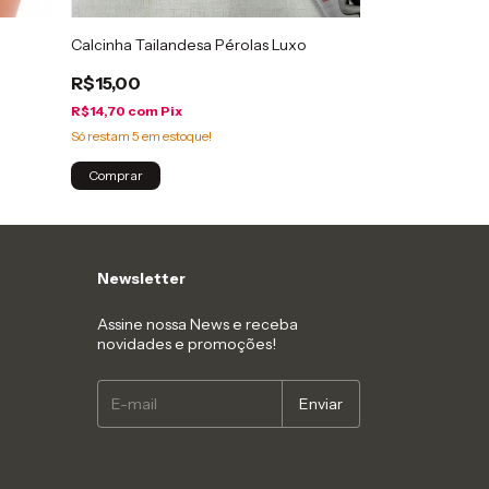
Calcinha Tailandesa Pérolas Luxo
Calcinha Fio D
R$15,00
R$12,00
R$14,70
com
Pix
R$11,76
com
Pix
Só restam
5
em estoque!
Só restam
4
em est
Comprar
Comprar
Newsletter
Assine nossa News e receba
novidades e promoções!