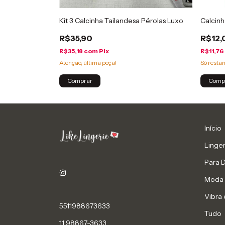
io Dental
Kit 3 Calcinha Tailandesa Pérolas Luxo
Calcinh
R$35,90
R$12,
R$35,18
com
Pix
R$11,76
Atenção, última peça!
Só rest
Comprar
Comp
Início
Linger
Para 
Moda 
Vibra 
5511988673633
Tudo
11 98867-3633