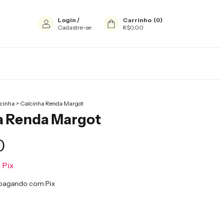
Login
/
Carrinho
(
0
)
Cadastre-se
R$0,00
cinha
>
Calcinha Renda Margot
a Renda Margot
0
m
Pix
pagando com Pix