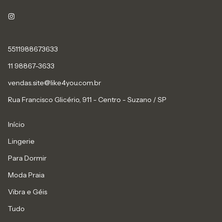
5511988673633
11 98867-3633
vendas.site@like4you.com.br
Rua Francisco Glicério, 911 - Centro - Suzano / SP
Início
Lingerie
Para Dormir
Moda Praia
Vibra e Géis
Tudo