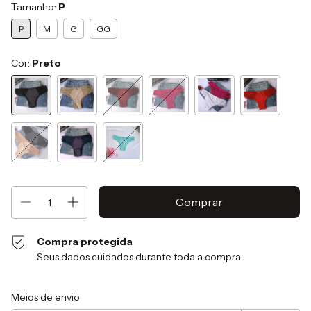
Tamanho:
P
P
M
G
GG
Cor:
Preto
Compra protegida
Seus dados cuidados durante toda a compra.
Entregas para o CEP:
Alterar CEP
Meios de envio