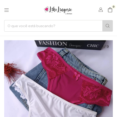
0
1
/
9