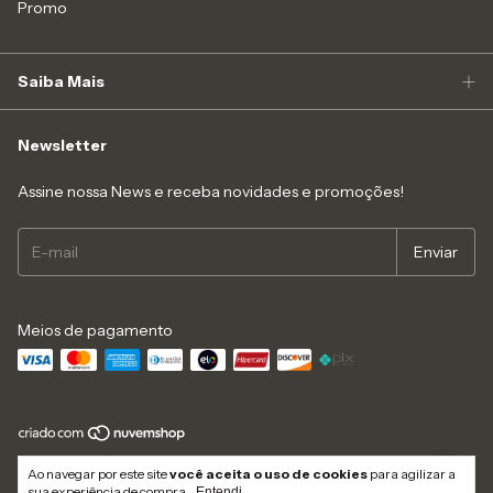
Promo
Saiba Mais
Newsletter
Assine nossa News e receba novidades e promoções!
Meios de pagamento
Copyright Like4you Moda Intima Ltda - 16547545000152 - 2026. Todos os
Ao navegar por este site
você aceita o uso de cookies
para agilizar a
direitos reservados.
sua experiência de compra.
Entendi