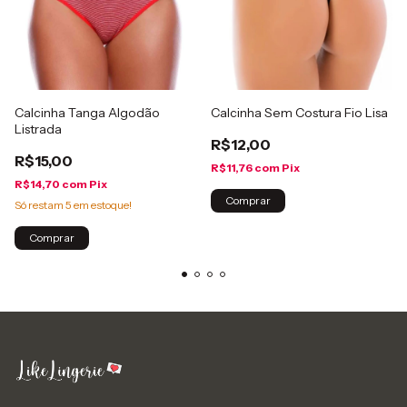
Calcinha Tanga Algodão
Calcinha Sem Costura Fio Lisa
Listrada
R$12,00
R$15,00
R$11,76
com
Pix
R$14,70
com
Pix
Comprar
Só restam
5
em estoque!
Comprar