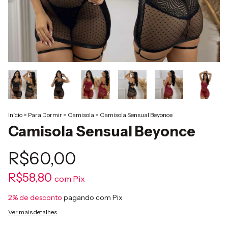
Início
>
Para Dormir
>
Camisola
>
Camisola Sensual Beyonce
Camisola Sensual Beyonce
R$60,00
R$58,80
com
Pix
2% de desconto
pagando com Pix
Ver mais detalhes