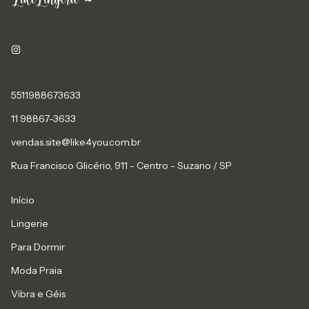
5511988673633
11 98867-3633
vendas.site@like4you.com.br
Rua Francisco Glicério, 911 - Centro - Suzano / SP
Início
Lingerie
Para Dormir
Moda Praia
Vibra e Géis