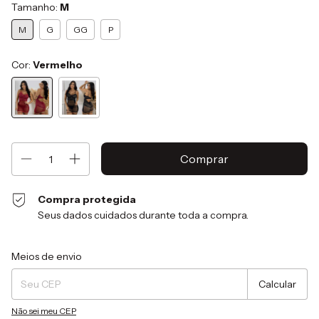
Tamanho:
M
M
G
GG
P
Cor:
Vermelho
Compra protegida
Seus dados cuidados durante toda a compra.
Entregas para o CEP:
Alterar CEP
Meios de envio
Calcular
Não sei meu CEP