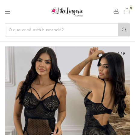
0
1
/
6