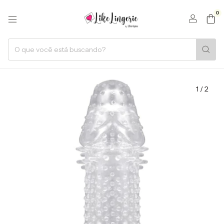
0
1
/
2