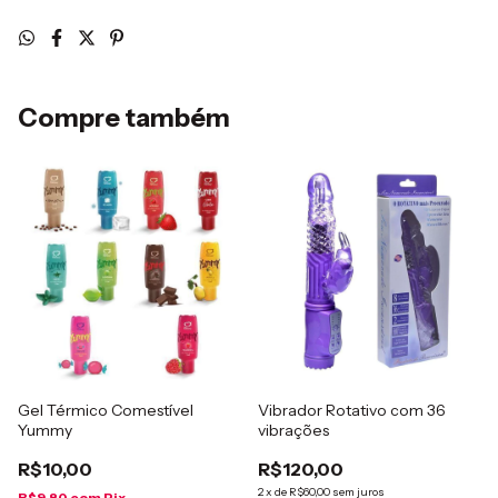
Compre também
Gel Térmico Comestível
Vibrador Rotativo com 36
Yummy
vibrações
R$10,00
R$120,00
2
x
de
R$60,00
sem juros
R$9,80
com
Pix