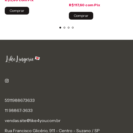
R$117,60
com
Pix
Comprar
Comprar
5511988673633
11 98867-3633
vendas.site@like4you.com.br
Rua Francisco Glicério, 911 - Centro - Suzano / SP