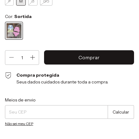
P
M
G
GG
Cor:
Sortida
Compra protegida
Seus dados cuidados durante toda a compra.
Entregas para o CEP:
Alterar CEP
Meios de envio
Calcular
Não sei meu CEP