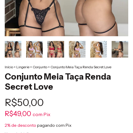
Início
>
Lingerie
>
Conjunto
>
Conjunto Meia Taça Renda Secret Love
Conjunto Meia Taça Renda
Secret Love
R$50,00
R$49,00
com
Pix
2% de desconto
pagando com Pix