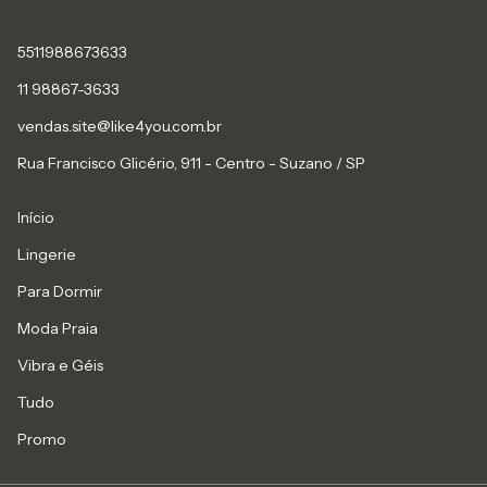
5511988673633
11 98867-3633
vendas.site@like4you.com.br
Rua Francisco Glicério, 911 - Centro - Suzano / SP
Início
Lingerie
Para Dormir
Moda Praia
Vibra e Géis
Tudo
Promo