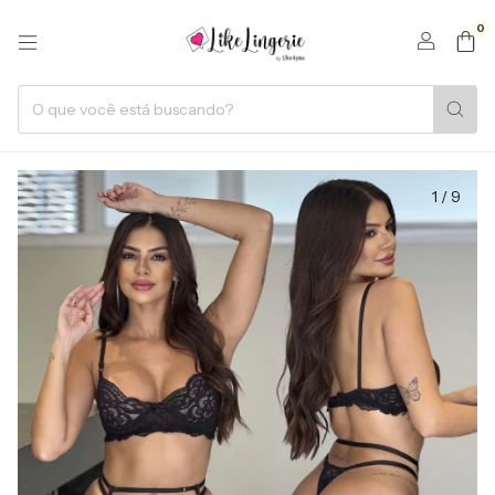
0
1
/
9