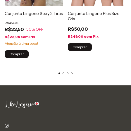
Conjunto Lingerie Sexy 2 Tiras
Conjunto Lingerie Plus Size
Cris
R$45,00
R$50,00
R$22,50
50
% OFF
R$49,00
com
Pix
R$22,05
com
Pix
Atenção, última peça!
Comprar
Comprar