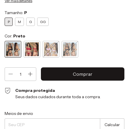
Ver mais detalhes
Tamanho:
P
P
M
G
GG
Cor:
Preto
Compra protegida
Seus dados cuidados durante toda a compra.
Entregas para o CEP:
Alterar CEP
Meios de envio
Calcular