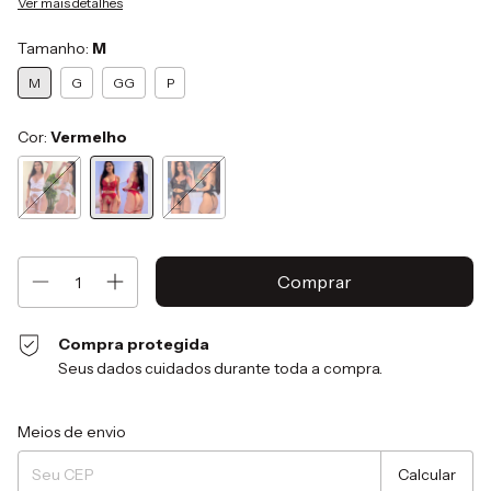
Ver mais detalhes
Tamanho:
M
M
G
GG
P
Cor:
Vermelho
Compra protegida
Seus dados cuidados durante toda a compra.
Entregas para o CEP:
Alterar CEP
Meios de envio
Calcular