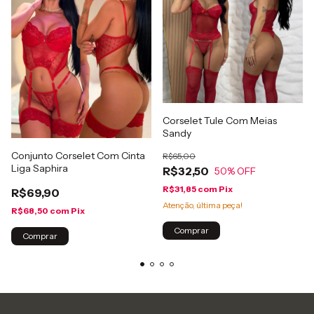
Corselet Tule Com Meias
Sandy
Conjunto Corselet Com Cinta
R$65,00
Liga Saphira
R$32,50
50
% OFF
R$31,85
com
Pix
R$69,90
Atenção, última peça!
R$68,50
com
Pix
Comprar
Comprar