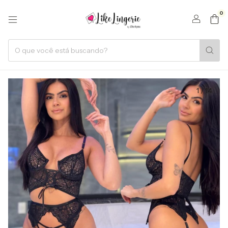
0
1
/
14