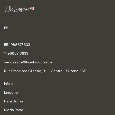
5511988673633
11 98867-3633
vendas.site@like4you.com.br
Rua Francisco Glicério, 911 - Centro - Suzano / SP
Início
Lingerie
Para Dormir
Moda Praia