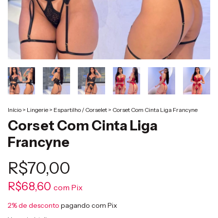
Início
>
Lingerie
>
Espartilho / Corselet
>
Corset Com Cinta Liga Francyne
Corset Com Cinta Liga
Francyne
R$70,00
R$68,60
com
Pix
2% de desconto
pagando com Pix