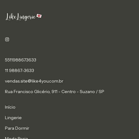
5511988673633
11 98867-3633
vendas.site@like4you.com.br
Rua Francisco Glicério, 911 - Centro - Suzano / SP
Início
Lingerie
Para Dormir
Moda Praia