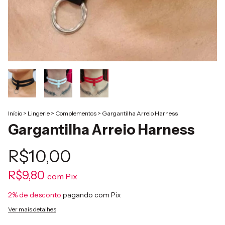
Início
>
Lingerie
>
Complementos
>
Gargantilha Arreio Harness
Gargantilha Arreio Harness
R$10,00
R$9,80
com
Pix
2% de desconto
pagando com Pix
Ver mais detalhes