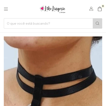
0
1
/
3