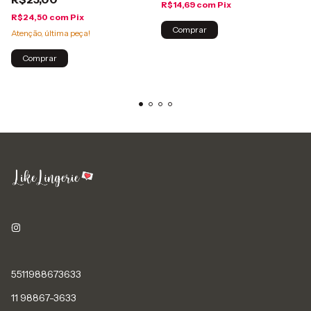
R$14,69
com
Pix
R$24,50
com
Pix
Comprar
Atenção, última peça!
Comprar
5511988673633
11 98867-3633