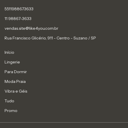
5511988673633
11 98867-3633
vendas.site@like4you.com.br
Rua Francisco Glicério, 911 - Centro - Suzano / SP
Início
Lingerie
Para Dormir
Moda Praia
Vibra e Géis
Tudo
Promo