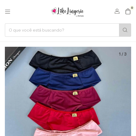
0
1
/
3