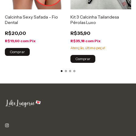
Calcinha Sexy Safada - Fio
Kit 3 Calcinha Tailandesa
Dental
Pérolas Luxo
R$20,00
R$35,90
R$19,60
com
Pix
R$35,18
com
Pix
Atenção, última peça!
Comprar
Comprar