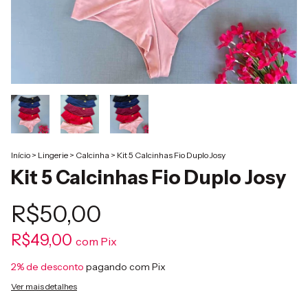
Início
>
Lingerie
>
Calcinha
>
Kit 5 Calcinhas Fio Duplo Josy
Kit 5 Calcinhas Fio Duplo Josy
R$50,00
R$49,00
com
Pix
2% de desconto
pagando com Pix
Ver mais detalhes