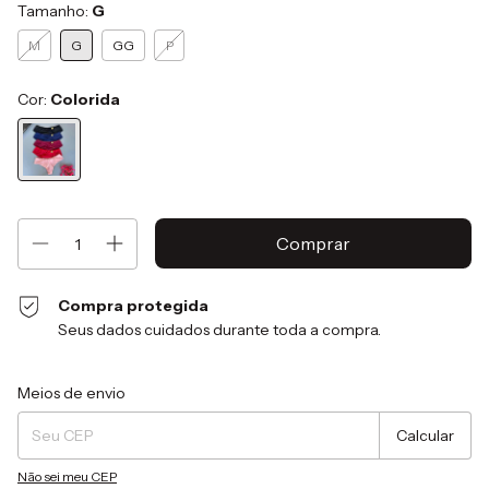
Tamanho:
G
M
G
GG
P
Cor:
Colorida
Compra protegida
Seus dados cuidados durante toda a compra.
Entregas para o CEP:
Alterar CEP
Meios de envio
Calcular
Não sei meu CEP