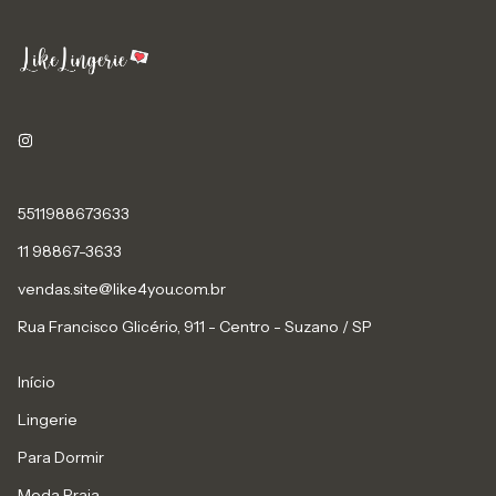
5511988673633
11 98867-3633
vendas.site@like4you.com.br
Rua Francisco Glicério, 911 - Centro - Suzano / SP
Início
Lingerie
Para Dormir
Moda Praia