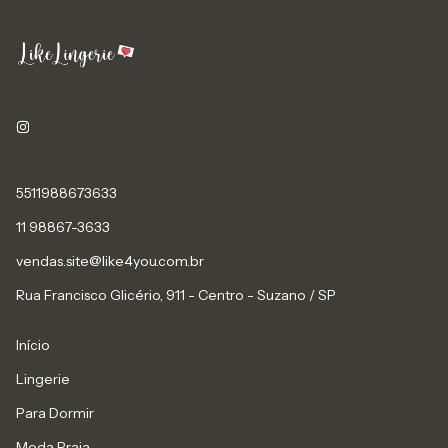
5511988673633
11 98867-3633
vendas.site@like4you.com.br
Rua Francisco Glicério, 911 - Centro - Suzano / SP
Início
Lingerie
Para Dormir
Moda Praia