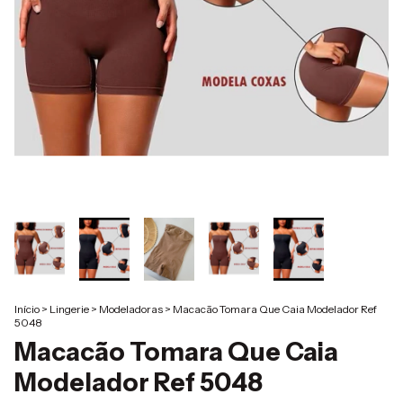
Início
>
Lingerie
>
Modeladoras
>
Macacão Tomara Que Caia Modelador Ref
5048
Macacão Tomara Que Caia
Modelador Ref 5048