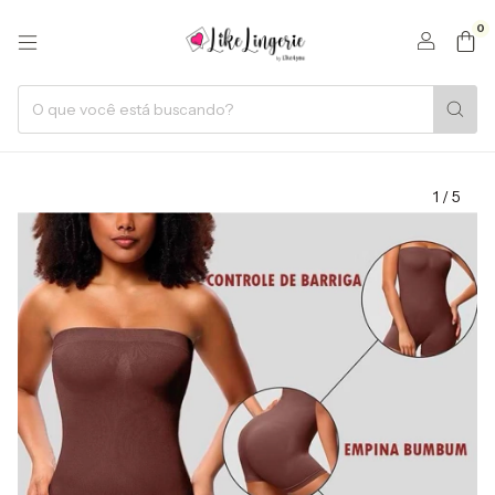
0
1
/
5