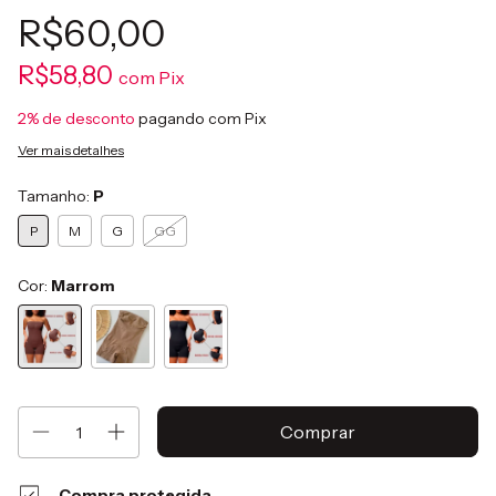
R$60,00
R$58,80
com
Pix
2% de desconto
pagando com Pix
Ver mais detalhes
Tamanho:
P
P
M
G
GG
Cor:
Marrom
Compra protegida