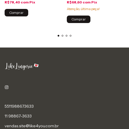
R$78,40
com
Pix
R$68,60
com
Pix
Atenção, última peça!
Comprar
Comprar
5511988673633
11 98867-3633
vendas.site@like4you.com.br