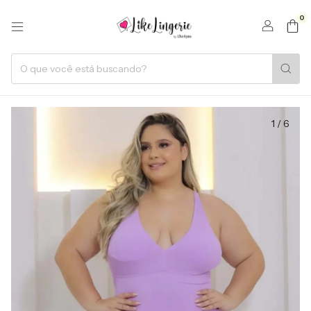
0
1
/
6