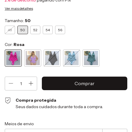
2% de desconto
pagando com Pix
Ver mais detalhes
Tamanho:
50
48
50
52
54
56
Cor:
Rosa
Compra protegida
Seus dados cuidados durante toda a compra.
Entregas para o CEP:
Alterar CEP
Meios de envio