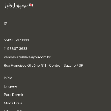
5511988673633
11 98867-3633
vendas.site@like4you.com.br
Rua Francisco Glicério, 911 - Centro - Suzano / SP
Início
Lingerie
Para Dormir
Moda Praia