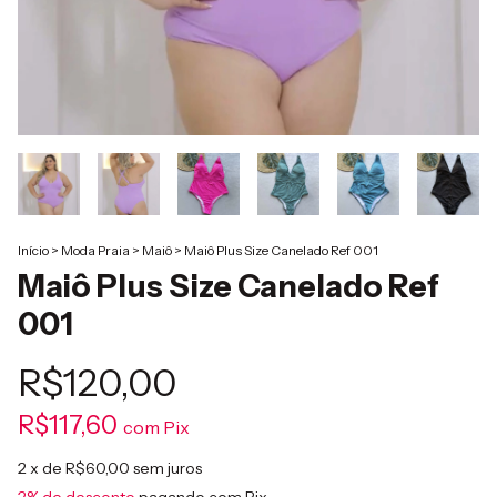
Início
>
Moda Praia
>
Maiô
>
Maiô Plus Size Canelado Ref 001
Maiô Plus Size Canelado Ref
001
R$120,00
R$117,60
com
Pix
2
x de
R$60,00
sem juros