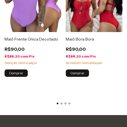
Maiô Frente Única Decotado
Maiô Bora Bora
R$90,00
R$90,00
R$88,20
com
Pix
R$88,20
com
Pix
Atenção, última peça!
Só restam
3
em estoque!
Comprar
Comprar