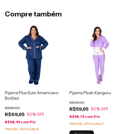
Compre também
Pijama Plus Size Americano
Pijama Plush Kanguru
Botões
R$119,90
R$139,90
R$59,95
50
% OFF
R$69,95
50
% OFF
R$58,75
com
Pix
R$68,55
com
Pix
Atenção, última peça!
Atenção, última peça!