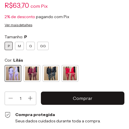
R$63,70
com
Pix
2% de desconto
pagando com Pix
Ver mais detalhes
Tamanho:
P
P
M
G
GG
Cor:
Lilás
Compra protegida
Seus dados cuidados durante toda a compra.