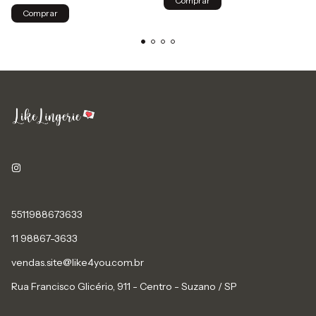
Comprar
Comprar
5511988673633
11 98867-3633
vendas.site@like4you.com.br
Rua Francisco Glicério, 911 - Centro - Suzano / SP