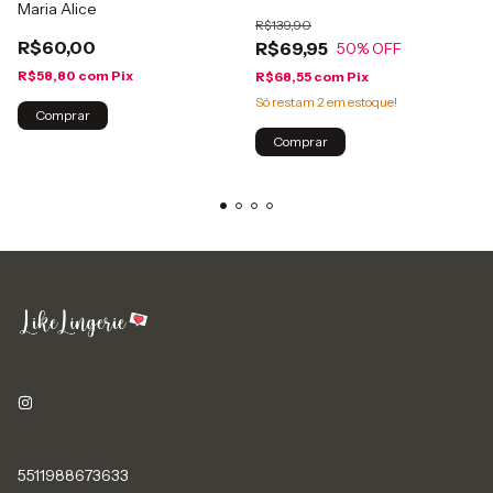
Maria Alice
R$139,90
R$60,00
R$69,95
50
% OFF
R$58,80
com
Pix
R$68,55
com
Pix
Só restam
2
em estoque!
Comprar
Comprar
5511988673633