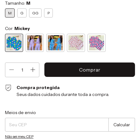
Tamanho:
M
M
G
GG
P
Cor:
Mickey
Compra protegida
Seus dados cuidados durante toda a compra.
Entregas para o CEP:
Alterar CEP
Meios de envio
Calcular
Não sei meu CEP