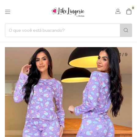
0
1
/
9