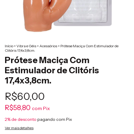
Início
>
Vibra e Géis
>
Acessórios
>
Prótese Maciça Com Estimulador de
Clitóris 17,4x3,8cm.
Prótese Maciça Com
Estimulador de Clitóris
17,4x3,8cm.
R$60,00
R$58,80
com
Pix
2% de desconto
pagando com Pix
Ver mais detalhes