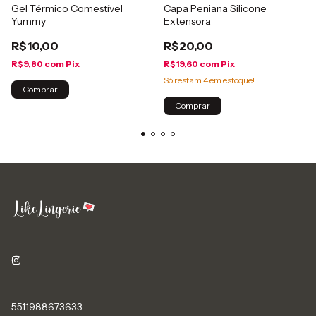
Gel Térmico Comestível
Capa Peniana Silicone
Yummy
Extensora
R$10,00
R$20,00
R$9,80
com
Pix
R$19,60
com
Pix
Só restam
4
em estoque!
Comprar
Comprar
5511988673633