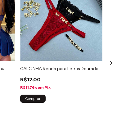
anu
CALCINHA Renda para Letras Dourada
R$12,00
R$11,76
com
Pix
Camisola Sensu
Paula
Comprar
R$60,00
R$58,80
com
Pi
Comprar