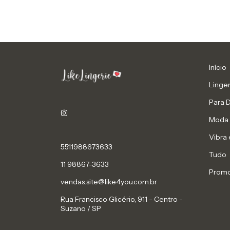
Início
Linger
Para 
Moda 
Vibra 
5511988673633
Tudo
11 98867-3633
Prom
vendas.site@like4you.com.br
Rua Francisco Glicério, 911 - Centro -
Suzano / SP