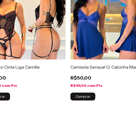
o Cinta Liga Camille
Camisola Sensual C/ Calcinha M
,00
R$50,00
0
com
Pix
R$49,00
com
Pix
rar
Comprar