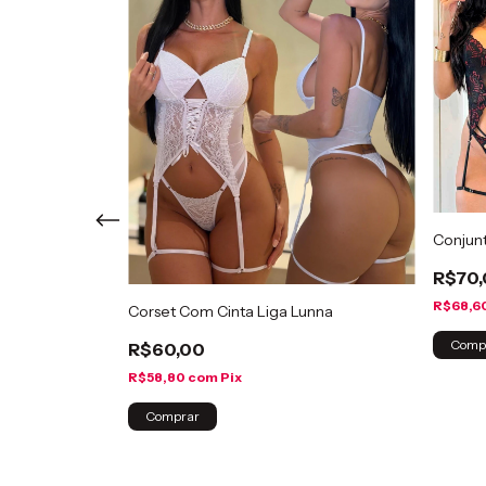
Conjunt
R$70
R$68,6
uvas Aryana
Corset Com Cinta Liga Lunna
Comp
R$60,00
R$58,80
com
Pix
Comprar