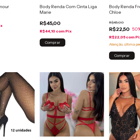
mour
Body Renda Com Cinta Liga
Body Renda Fr
Marie
Chloe
R$45,00
R$45,00
ix
R$22,50
50
R$44,10
com
Pix
R$22,05
com
Pi
Comprar
Atenção, última pe
Comprar