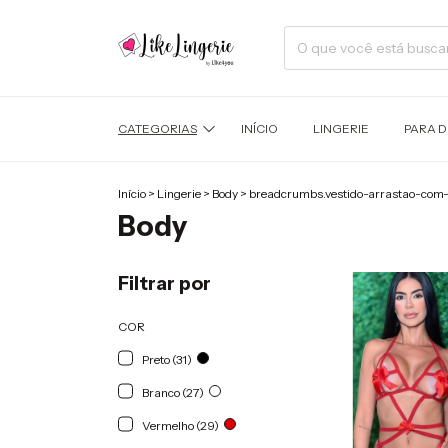
CATEGORIAS
INÍCIO
LINGERIE
PARA 
Início
>
Lingerie
>
Body
>
breadcrumbs.vestido-arrastao-com-s
Body
Filtrar por
COR
Preto (31)
Branco (27)
Vermelho (29)