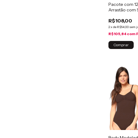
Pacote com 12
Arrastão com 
Anitta
R$108,00
2
x
de
R$54,00
sem j
R$105,84
com
Comprar
Body Modelad