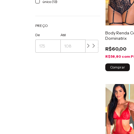
único (13)
PREÇO
Body Renda Co
De
Até
Dominatrix
R$60,00
R$58,80
com
P
Comprar