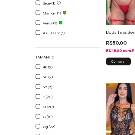
Bege (1)
Marrom (1)
Verde (1)
Body Tiras Se
Azul Claro (1)
R$50,00
R$49,00
com
P
TAMANHO
Comprar
48 (2)
50 (2)
52 (2)
P (20)
M (20)
G (19)
Gg (22)