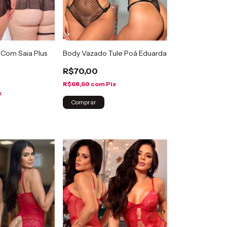
Com Saia Plus
Body Vazado Tule Poá Eduarda
R$70,00
R$68,60
com
Pix
x
Comprar