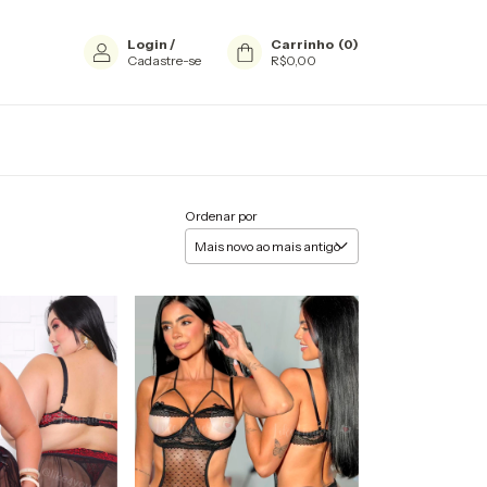
Login
/
Carrinho
(
0
)
Cadastre-se
R$0,00
Ordenar por