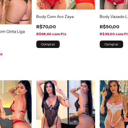
Body Com Aro Zaya
Body Vazado 
R$70,00
R$50,00
m Cinta Liga
R$68,60
com
Pix
R$49,00
com
Pi
Comprar
Comprar
ix