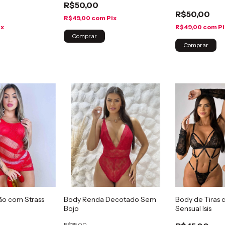
R$50,00
R$50,00
R$49,00
com
Pix
ix
R$49,00
com
Pi
Comprar
Comprar
ão com Strass
Body Renda Decotado Sem
Body de Tiras 
Bojo
Sensual Isis
R$35,00