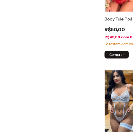
Body Tule Poá 
R$50,00
R$49,00
com
P
Só restam
3
em es
Comprar