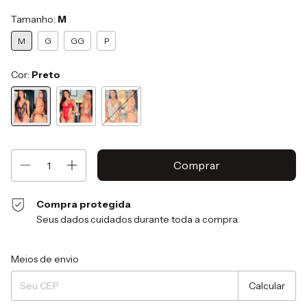
Tamanho:
M
M
G
GG
P
Cor:
Preto
Compra protegida
Seus dados cuidados durante toda a compra.
Entregas para o CEP:
Alterar CEP
Meios de envio
Calcular