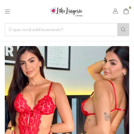
0
1
/
21