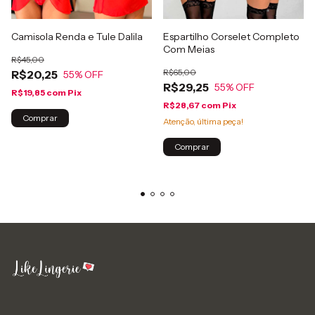
Camisola Renda e Tule Dalila
Espartilho Corselet Completo
Com Meias
R$45,00
R$65,00
R$20,25
55
% OFF
R$29,25
55
% OFF
R$19,85
com
Pix
R$28,67
com
Pix
Comprar
Atenção, última peça!
Comprar