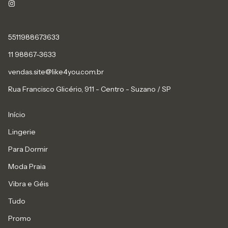
5511988673633
11 98867-3633
vendas.site@like4you.com.br
Rua Francisco Glicério, 911 - Centro - Suzano / SP
Início
Lingerie
Para Dormir
Moda Praia
Vibra e Géis
Tudo
Promo