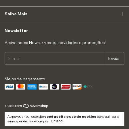
Saiba Mais
Newsletter
Assine nossa News e receba novidades e promoções!
Meios de pagamento
Copyright Like4you Moda Intima Ltda - 16547545000152 - 2026. Todos os
Ao navegar por este site
você aceita o uso de cookies
para agilizar a
direitos reservados.
sua experiência de compra.
Entendi