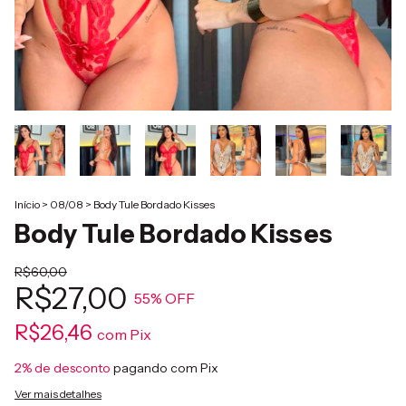
Início
>
08/08
>
Body Tule Bordado Kisses
Body Tule Bordado Kisses
R$60,00
R$27,00
55
% OFF
R$26,46
com
Pix
2% de desconto
pagando com Pix
Ver mais detalhes