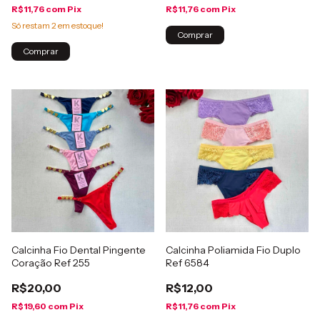
R$11,76
com
Pix
R$11,76
com
Pix
Só restam
2
em estoque!
Comprar
Comprar
Calcinha Fio Dental Pingente
Calcinha Poliamida Fio Duplo
Coração Ref 255
Ref 6584
R$20,00
R$12,00
R$19,60
com
Pix
R$11,76
com
Pix