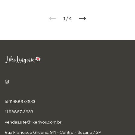
1
/
4
5511988673633
11 98867-3633
vendas.site@like4you.com.br
Rua Francisco Glicério, 911 - Centro - Suzano / SP