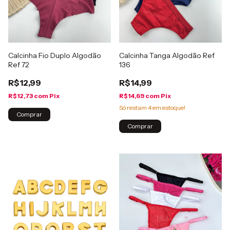
Calcinha Fio Duplo Algodão
Calcinha Tanga Algodão Ref
Ref 72
136
R$12,99
R$14,99
R$12,73
com
Pix
R$14,69
com
Pix
Só restam
4
em estoque!
Comprar
Comprar