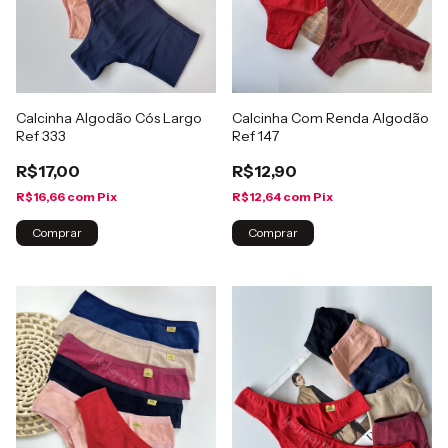
Calcinha Algodão Cós Largo
Calcinha Com Renda Algodão
Ref 333
Ref 147
R$17,00
R$12,90
R$16,66
com
Pix
R$12,64
com
Pix
Comprar
Comprar