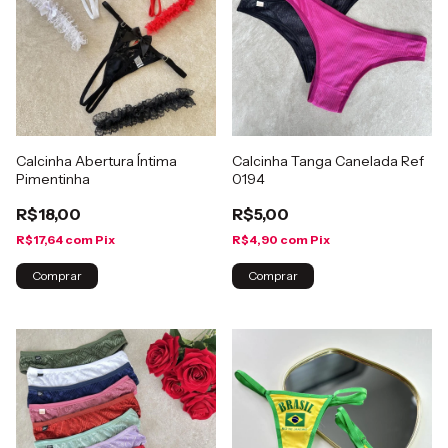
Calcinha Abertura Íntima
Calcinha Tanga Canelada Ref
Pimentinha
0194
R$18,00
R$5,00
R$17,64
com
Pix
R$4,90
com
Pix
Comprar
Comprar