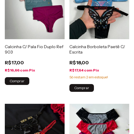
Calcinha C/ Pala Fio Duplo Ref
Calcinha Borboleta Paetê C/
903
Escrita
R$17,00
R$18,00
R$16,66
com
Pix
R$17,64
com
Pix
Só restam
2
em estoque!
Comprar
Comprar