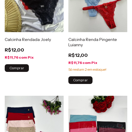
Calcinha Rendada Joely
Calcinha Renda Pingente
Luianny
R$12,00
R$12,00
R$11,76
com
Pix
R$11,76
com
Pix
Comprar
Só restam
2
em estoque!
Comprar