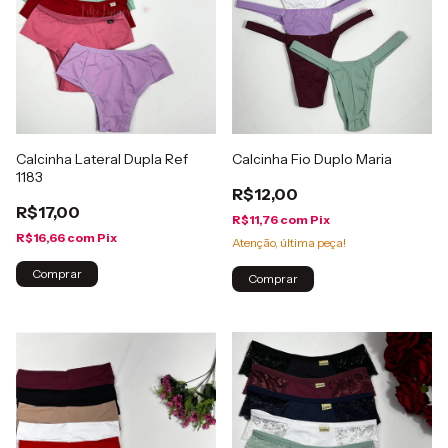
Calcinha Lateral Dupla Ref
Calcinha Fio Duplo Maria
1183
R$12,00
R$17,00
R$11,76
com
Pix
R$16,66
com
Pix
Atenção, última peça!
Comprar
Comprar