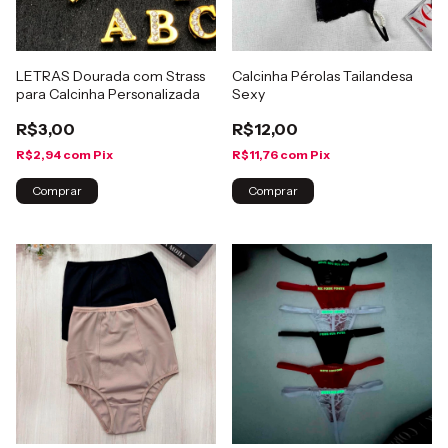
LETRAS Dourada com Strass
Calcinha Pérolas Tailandesa
para Calcinha Personalizada
Sexy
R$3,00
R$12,00
R$2,94
com
Pix
R$11,76
com
Pix
Comprar
Comprar