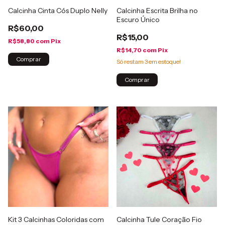
Calcinha Cinta Cós Duplo Nelly
Calcinha Escrita Brilha no
Escuro Único
R$60,00
R$15,00
R$58,80
com
Pix
R$14,70
com
Pix
Comprar
Só restam
3
em estoque!
Comprar
Kit 3 Calcinhas Coloridas com
Calcinha Tule Coração Fio