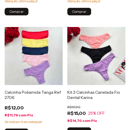
Atenção, última peça!
Atenção, última peça!
Comprar
Comprar
Calcinha Poliamida Tanga Ref
Kit 3 Calcinhas Canelada Fio
2706
Dental Karina
R$12,00
R$19,90
R$15,00
25
% OFF
R$11,76
com
Pix
R$14,70
com
Pix
Só restam
5
em estoque!