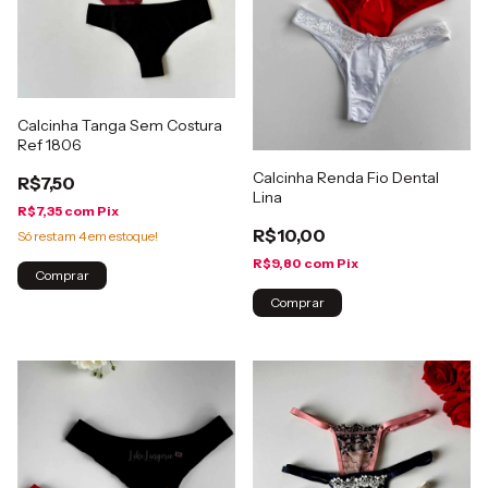
Calcinha Tanga Sem Costura
Ref 1806
Calcinha Renda Fio Dental
R$7,50
Lina
R$7,35
com
Pix
R$10,00
Só restam
4
em estoque!
R$9,80
com
Pix
Comprar
Comprar