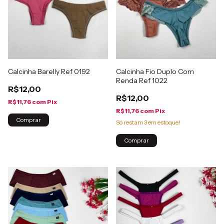
Calcinha Barelly Ref 0192
Calcinha Fio Duplo Com
Renda Ref 1022
R$12,00
R$12,00
R$11,76
com
Pix
R$11,76
com
Pix
Comprar
Só restam
3
em estoque!
Comprar