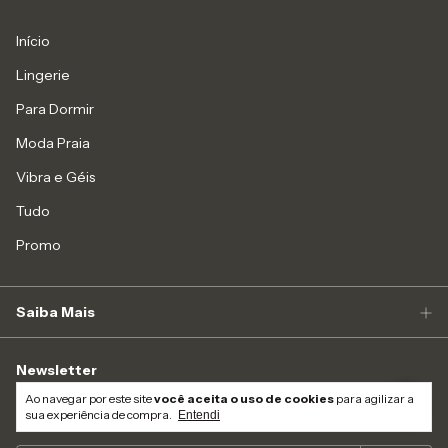
Início
Lingerie
Para Dormir
Moda Praia
Vibra e Géis
Tudo
Promo
Saiba Mais
Newsletter
Ao navegar por este site
você aceita o uso de cookies
para agilizar a
Assine nossa News e receba novidades e promoções!
sua experiência de compra.
Entendi