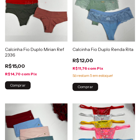
Calcinha Fio Duplo Mirian Ref
Calcinha Fio Duplo Renda Rita
2336
R$12,00
R$15,00
R$11,76
com
Pix
R$14,70
com
Pix
Só restam
5
em estoque!
Comprar
Comprar