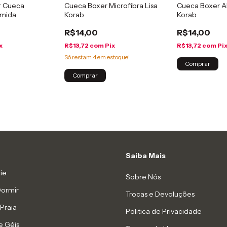
r Cueca
Cueca Boxer Microfibra Lisa
Cueca Boxer A
amida
Korab
Korab
R$14,00
R$14,00
x
R$13,72
com
Pix
R$13,72
com
Pi
Só restam
4
em estoque!
Comprar
Comprar
Saiba Mais
ie
Sobre Nós
Dormir
Trocas e Devoluções
Praia
Politica de Privacidade
e Géis