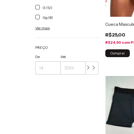
G (12)
Gg (8)
Cueca Masculin
Ver mais
R$25,00
R$24,50
com
P
PREÇO
Comprar
De
Até