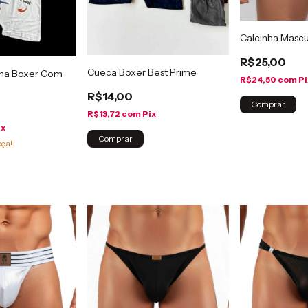
Calcinha Mascu
R$25,00
Cueca Boxer Best Prime
ina Boxer Com
R$24,50
com
Pi
R$14,00
Comprar
R$13,72
com
Pix
ix
Comprar
eça!