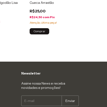
lgodão Lisa
Cueca Arrastão
R$25,00
R$24,50
com
Pix
x
Atenção, última peça!
Comprar
Newsletter
Assine nossa News e receba
novidades e promoções!