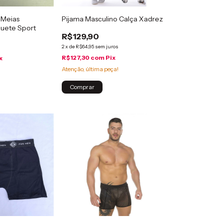
 Meias
Pijama Masculino Calça Xadrez
quete Sport
R$129,90
2
x
de
R$64,95
sem juros
R$127,30
com
Pix
x
Atenção, última peça!
Comprar