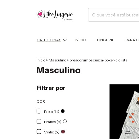
CATEGORIAS
INÍCIO
LINGERIE
PARA 
Início
>
Masculino
>
breadcrumbs.cueca-boxer-ciclista
Masculino
Filtrar por
COR
Preto (11)
Branco (8)
Vinho (5)