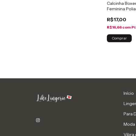
Calcinha Boxe
Feminina Poli
R$17,00
R$16,66
com
Pi
Comprar
Início
Linger
Para 
Moda 
Vibra 