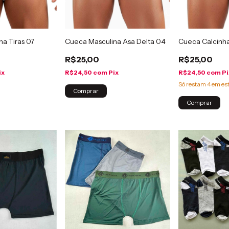
a Tiras 07
Cueca Masculina Asa Delta 04
Cueca Calcinha
R$25,00
R$25,00
ix
R$24,50
com
Pix
R$24,50
com
Pi
Só restam
4
em es
Comprar
Comprar