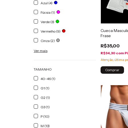
Azul (4)
Fúcsia (1)
Verde (3)
Cueca Mascul
Vermelho (9)
Frase
Cinza (2)
R$35,00
Ver mais
R$34,30
com
P
Atenção, última p
TAMANHO
Comprar
40-46 (1)
G1 (1)
G2 (1)
G3 (1)
P (10)
M (13)