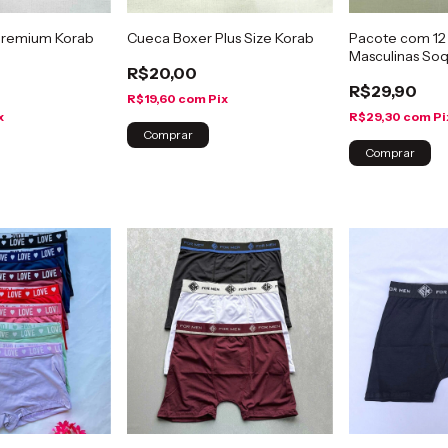
Premium Korab
Cueca Boxer Plus Size Korab
Pacote com 12
Masculinas So
R$20,00
R$29,90
R$19,60
com
Pix
x
R$29,30
com
Pi
Comprar
Comprar